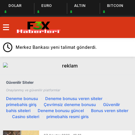
DOLAR
EURO
ALTIN
BITCOIN
Deprem Bölgesine Yardım Eden Bergüzar
Korel, Dayanışmanın Önemine Vurgu Yaptı!
DMD hastası Boran’ın vakti kısıtlı!
Merkez Bankası yeni talimat gönderdi.
Haluk Levent ve Ahbap Derneği Deprem
Bölgesindeki Yardım Çalışmalarına Devam
Yerli ve Milli Aşı Çalışmaları Devam Ediyor
Ediyor
Fed Üyeleri Arasında Görüş Birliği
Güvenilir Siteler
Sağlanamadı, Piyasalar Tedirgin
İstanbul’da Yaşanan Sağanak Yağış,
Onaylanmış ve güvenilir platformlar
Trafiği Durma Noktasına Getirdi
Kemal Kılıçdaroğlu, Mevzular Açık
Deneme bonusu
·
Deneme bonusu veren siteler
·
primebahis giriş
·
Çevrimsiz deneme bonusu
·
Güvenilir
Mikrofon’a Konuk Olacak
Twitter, Türkiye’de Seçimler Öncesi Erişimi
bahis siteleri
·
Deneme bonusu güncel
·
Bonus veren siteler
Engelledi
Merkez Bankası’ndan Nakit Avans ve Altın
·
Casino siteleri
·
primebahis resmi giris
İçin Düzenleme: Yüzde 30 Oranında
Deprem Bölgesine Yardım Eden Bergüzar
Menkul Kıymet Tesisine Tabi Olacak!
Korel, Dayanışmanın Önemine Vurgu Yaptı!
DMD hastası Boran’ın vakti kısıtlı!