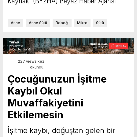
Kaynak: (BYZHA) Beyaz Haber Ajansı
Anne
Anne Sütü
Bebeği
Mikro
Sütü
227 views kez
okundu.
Çocuğunuzun İşitme
KaybıI Okul
Muvaffakiyetini
Etkilemesin
İşitme kaybı, doğuştan gelen bir