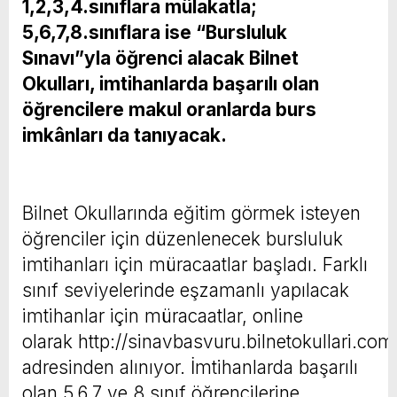
1,2,3,4.sınıflara mülakatla;
5,6,7,8.sınıflara ise “Bursluluk
Sınavı”yla öğrenci alacak Bilnet
Okulları, imtihanlarda başarılı olan
öğrencilere makul oranlarda burs
imkânları da tanıyacak.
Bilnet Okullarında eğitim görmek isteyen
öğrenciler için düzenlenecek bursluluk
imtihanları için müracaatlar başladı. Farklı
sınıf seviyelerinde eşzamanlı yapılacak
imtihanlar için müracaatlar, online
olarak http://sinavbasvuru.bilnetokullari.com
adresinden alınıyor. İmtihanlarda başarılı
olan 5,6,7 ve 8.sınıf öğrencilerine