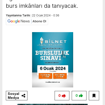
burs imkânları da tanıyacak.
Yayınlanma Tarihi :
22 Ocak 2024 - 0:36
Sosyal
0
0
Medya