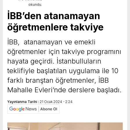
okundu.
İBB’den atanamayan
öğretmenlere takviye
İBB, atanamayan ve emekli
öğretmenler için takviye programını
hayata geçirdi. İstanbulluların
teklifiyle başlatılan uygulama ile 10
farklı branştan öğretmenler, İBB
Mahalle Evleri’nde derslere başladı.
Yayınlanma Tarihi :
21 Ocak 2024 - 2:24