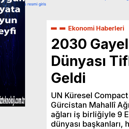
primebahis resmi giris
Ekonomi Haberleri
2030 Gayele
Dünyası Tifl
Geldi
UN Küresel Compact
Gürcistan Mahallî Ağ
ağları iş birliğiyle 9
dünyası başkanları, 