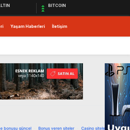
LTIN
BITCOIN
ri
Yaşam Haberleri
İletişim
ı!
Ediyor
ul Kıymet Tesisine Tabi
ı!
e bonusu güncel
·
Bonus veren siteler
·
Casino siteleri
·