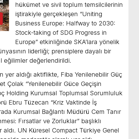
hükümet ve sivil toplum temsilcilerinin
iştirakiyle gerçekleşen “Uniting
Business Europe: Halfway to 2030:
Stock-taking of SDG Progress in
Europe” etkinliğinde SKA’lara yönelik
ünyasının liderliği; prensiplere dayalı bir
l eğilimler değerlendirildi.
yer aldığı aktiflikte, Fiba Yenilenebilir Güç
t Çolak “Yenilenebilir Güce Geçişin
Koç Holding Kurumsal Toplumsal Sorumluluk
törü Ebru Tüzecan “Kriz Vaktinde İş
rada Kurumsal Bağlantı Müdürü Cem Tanır
esi: Fırsatlar ve Zorluklar” başlıklı
r aldı. UN Küresel Compact Türkiye Genel