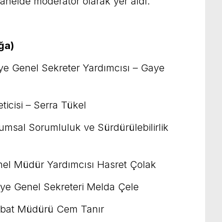
anelde moderatör olarak yer aldı.
ğa)
ye Genel Sekreter Yardımcısı – Gaye
eticisi – Serra Tükel
msal Sorumluluk ve Sürdürülebilirlik
enel Müdür Yardımcısı Hasret Çolak
ye Genel Sekreteri Melda Çele
tibat Müdürü Cem Tanır