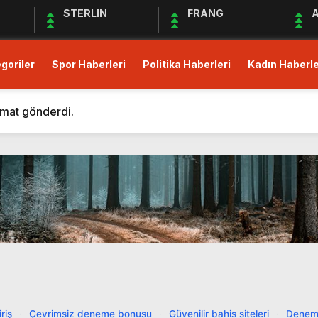
STERLIN
FRANG
A
goriler
Spor Haberleri
Politika Haberleri
Kadın Haberle
m Eden Bergüzar Korel, Dayanışmanın Önemine Vurgu Yapt
 kısıtlı!
imat gönderdi.
Derneği Deprem Bölgesindeki Yardım Çalışmalarına Devam 
maları Devam Ediyor
üş Birliği Sağlanamadı, Piyasalar Tedirgin
anak Yağış, Trafiği Durma Noktasına Getirdi
zular Açık Mikrofon’a Konuk Olacak
mler Öncesi Erişimi Engelledi
it Avans ve Altın İçin Düzenleme: Yüzde 30 Oranında Menk
m Eden Bergüzar Korel, Dayanışmanın Önemine Vurgu Yapt
riş
·
Çevrimsiz deneme bonusu
·
Güvenilir bahis siteleri
·
Denem
 kısıtlı!