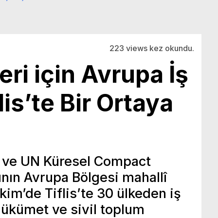
223 views kez okundu.
ri için Avrupa İş
is’te Bir Ortaya
 ve UN Küresel Compact
ının Avrupa Bölgesi mahallî
 Ekim’de Tiflis’te 30 ülkeden iş
hükümet ve sivil toplum