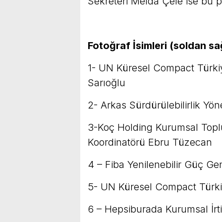
Sekreteri Melda Çele ise bu p
Fotoğraf İsimleri (soldan sa
1- UN Küresel Compact Türki
Sarıoğlu
2- Arkas Sürdürülebilirlik Yön
3-Koç Holding Kurumsal Toplu
Koordinatörü Ebru Tüzecan
4 – Fiba Yenilenebilir Güç G
5- UN Küresel Compact Türki
6 – Hepsiburada Kurumsal İr