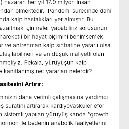
nazaran her yıl 17.9 milyon insan
arından ölmektedir. Pandemi sürecinde dahi
da kalp hastalıkları yer almıştır. Bu
 azaltmak için neler yapabiliriz sorusunun
hareketli bir hayat biçimini benimsemek
por ve antrenman kalp sıhhatine yararlı olsa
ulaşılabilinen ve en düşük maliyetli olan
nmeliyiz. Pekala, yürüyüşün kalp
le kanıtlanmış net yararları nelerdir?
sitesini Artırır:
minizin daha verimli çalışmasına yardımcı
ış suratını artırarak kardiyovasküler efor
eten sistemli yapılan yürüyüş kanda ‘’growth
r hormon ile bedenin anabolik faaliyetlerini