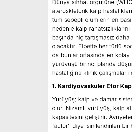
Dünya sıhhat örgütüne (WHO) 
ateroskletorik kalp hastalıkl
tüm sebepli ölümlerin en başın
nedenle kalp rahatsızlıklarını
başında hiç tartışmasız daha 
olacaktır. Elbette her türlü s
da bunlar ortasında en kolay 
yürüyüşü birinci planda düşü
hastalığına klinik çalışmalar i
1. Kardiyovasküler Efor Kapa
Yürüyüş; kalp ve damar siste
olur. Nizamlı yürüyüş, kalp at
kapasitesini geliştirir. Ayrıy
factor’’ diye isimlendirilen bi