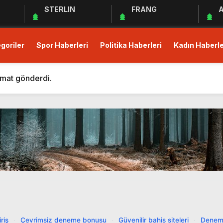
STERLIN
FRANG
A
goriler
Spor Haberleri
Politika Haberleri
Kadın Haberle
m Eden Bergüzar Korel, Dayanışmanın Önemine Vurgu Yapt
 kısıtlı!
imat gönderdi.
Derneği Deprem Bölgesindeki Yardım Çalışmalarına Devam 
maları Devam Ediyor
üş Birliği Sağlanamadı, Piyasalar Tedirgin
anak Yağış, Trafiği Durma Noktasına Getirdi
zular Açık Mikrofon’a Konuk Olacak
mler Öncesi Erişimi Engelledi
it Avans ve Altın İçin Düzenleme: Yüzde 30 Oranında Menk
m Eden Bergüzar Korel, Dayanışmanın Önemine Vurgu Yapt
riş
·
Çevrimsiz deneme bonusu
·
Güvenilir bahis siteleri
·
Denem
 kısıtlı!