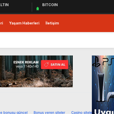
LTIN
BITCOIN
ri
Yaşam Haberleri
İletişim
ı!
Ediyor
ul Kıymet Tesisine Tabi
ı!
e bonusu güncel
·
Bonus veren siteler
·
Casino siteleri
·