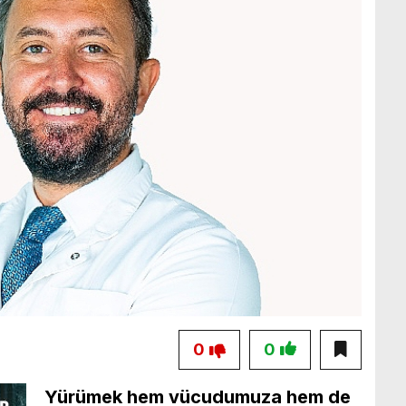
0
0
Yürümek hem vücudumuza hem de