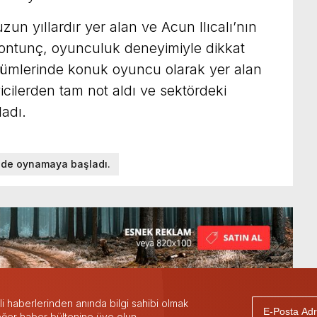
un yıllardır yer alan ve Acun Ilıcalı’nın
 Yontunç, oyunculuk deneyimiyle dikkat
bölümlerinde konuk oyuncu olarak yer alan
icilerden tam not aldı ve sektördeki
ladı.
izide oynamaya başladı.