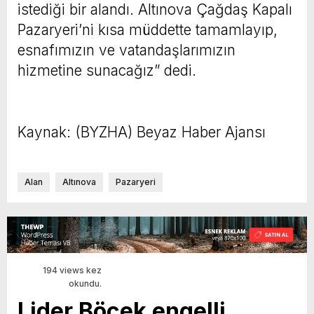
istediği bir alandı. Altınova Çağdaş Kapalı
Pazaryeri’ni kısa müddette tamamlayıp,
esnafımızın ve vatandaşlarımızın
hizmetine sunacağız” dedi.
Kaynak: (BYZHA) Beyaz Haber Ajansı
Alan
Altınova
Pazaryeri
194 views kez
okundu.
Lider Böcek engelli