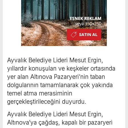
Ayvalık Belediye Lideri Mesut Ergin,
yıllardır konuşulan ve keşkeler ortasında
yer alan Altınova Pazaryeri’nin taban
dolgularının tamamlanarak çok yakında
temel atma merasiminin
gerçekleştirileceğini duyurdu.
Ayvalık Belediye Lideri Mesut Ergin,
Altınova’ya çağdaş, kapalı bir pazaryeri