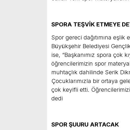
SPORA TEŞVİK ETMEYE D
Spor gereci dağıtımına eşlik 
Büyükşehir Belediyesi Gençlik
ise, “Başkanımız spora çok kı
öğrencilerimizin spor materya
muhtaçlık dahilinde Serik Di
Çocuklarımızla bir ortaya geler
çok keyifli etti. Öğrencilerim
dedi
SPOR ŞUURU ARTACAK