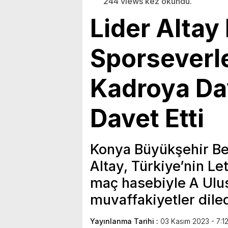
244 views kez okundu.
Lider Altay
Sporseverle
Kadroya D
Davet Etti
Konya Büyükşehir Be
Altay, Türkiye’nin L
maç hasebiyle A Ulu
muvaffakiyetler diled
Yayınlanma Tarihi :
03 Kasım 2023 - 7:1