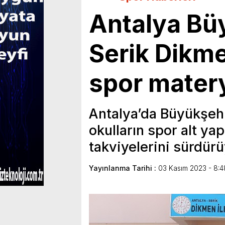
Antalya Bü
Serik Dikme
spor matery
Antalya’da Büyükşeh
okulların spor alt ya
takviyelerini sürdür
Yayınlanma Tarihi :
03 Kasım 2023 - 8:4