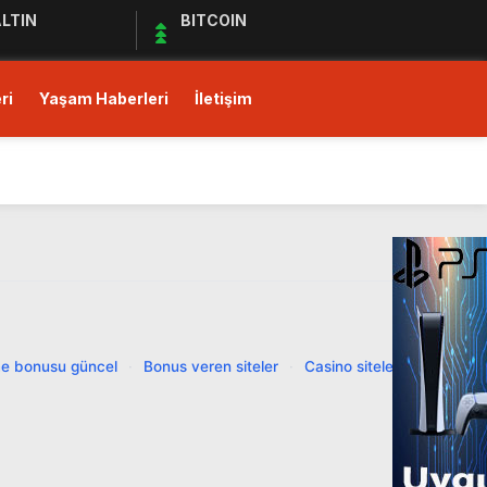
LTIN
BITCOIN
ri
Yaşam Haberleri
İletişim
ı!
Ediyor
e bonusu güncel
·
Bonus veren siteler
·
Casino siteleri
·
ul Kıymet Tesisine Tabi
ı!