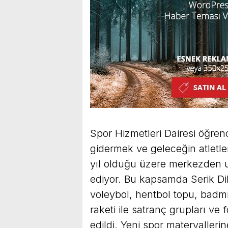
Spor Hizmetleri Dairesi öğrenc
gidermek ve geleceğin atletl
yıl olduğu üzere merkezden 
ediyor. Bu kapsamda Serik Di
voleybol, hentbol topu, badmin
raketi ile satranç grupları ve
edildi. Yeni spor materyaller