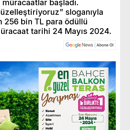
müracaatlar başladı.
üzelleştiriyoruz” sloganıyla
 256 bin TL para ödüllü
üracaat tarihi 24 Mayıs 2024.