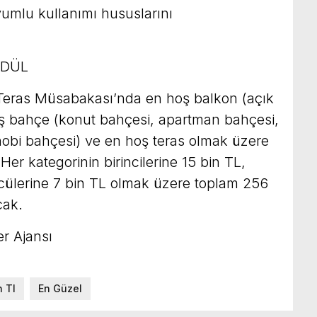
uyumlu kullanımı hususlarını
ÖDÜL
Teras Müsabakası’nda en hoş balkon (açık
oş bahçe (konut bahçesi, apartman bahçesi,
, hobi bahçesi) ve en hoş teras olmak üzere
Her kategorinin birincilerine 15 bin TL,
ncülerine 7 bin TL olmak üzere toplam 256
acak.
r Ajansı
n Tl
En Güzel