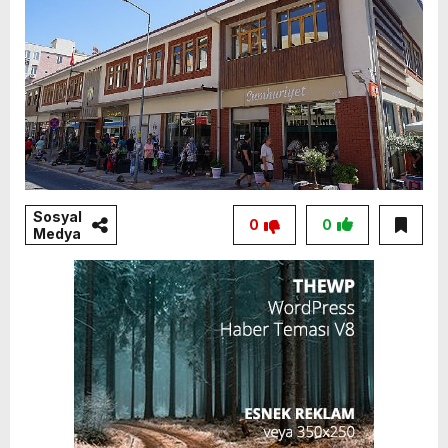
Sosyal
0
0
Medya