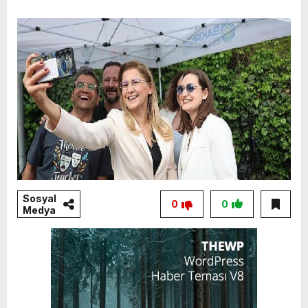
Sosyal
0
0
Medya