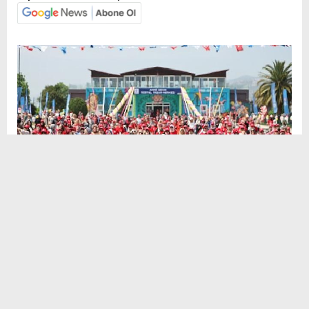
Sosyal
H
H
Medya