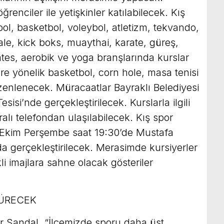
renciler ile yetişkinler katılabilecek. Kış
bol, basketbol, voleybol, atletizm, tekvando,
ale, kick boks, muaythai, karate, güreş,
ates, aerobik ve yoga branşlarında kurslar
lere yönelik basketbol, corn hole, masa tenisi
üzenlenecek. Müracaatlar Bayraklı Belediyesi
isi’nde gerçekleştirilecek. Kurslarla ilgili
alı telefondan ulaşılabilecek. Kış spor
19 Ekim Perşembe saat 19:30’de Mustafa
a gerçekleştirilecek. Merasimde kursiyerler
li imajlara sahne olacak gösteriler
SÜRECEK
ar Sandal, “İlçemizde sporu daha üst