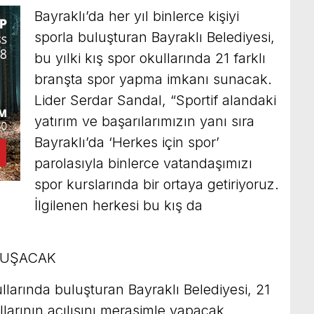
Bayraklı’da her yıl binlerce kişiyi
sporla buluşturan Bayraklı Belediyesi,
bu yılki kış spor okullarında 21 farklı
branşta spor yapma imkanı sunacak.
Lider Serdar Sandal, “Sportif alandaki
yatırım ve başarılarımızın yanı sıra
Bayraklı’da ‘Herkes için spor’
parolasıyla binlerce vatandaşımızı
spor kurslarında bir ortaya getiriyoruz.
İlgilenen herkesi bu kış da
.
LUŞACAK
kullarında buluşturan Bayraklı Belediyesi, 21
llarının açılışını merasimle yapacak.