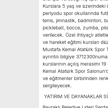
Kurslara 5 yaş ve üzerindeki öğ
periyodu spor okullarında fut
tenis, jimnastik, badminton, b
pickleball, bocce, zumba, pil
verilecek. Özel ihtiyaçlı atlet
ve hareket eğitimi kursları d
Mustafa Kemal Atatürk Spor Tes
ayrıntılı bilgiye 3712300numar
kurslarının açılış merasimi 
Kemal Atatürk Spor Salonun’d
ve eğitmenler birbirinden renk
sergileyecek.
YATIRIM VE DAYANAKLAR 
Bayraklı Belediye Lideri Serd