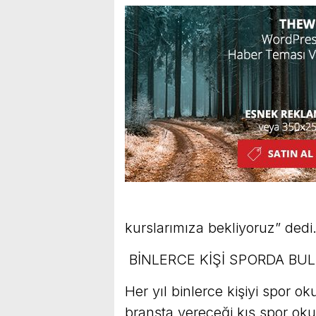
kurslarımıza bekliyoruz” dedi
BİNLERCE KİŞİ SPORDA BU
Her yıl binlerce kişiyi spor o
branşta vereceği kış spor oku