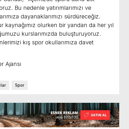
yoruz. Bu nedenle yatırımlarımızı ve
larımıza dayanaklarımızı sürdüreceğiz.
urur kaynağımız olurken bir yandan da her yıl
uğumuzu kurslarımızda buluşturuyoruz.
nlerimizi kış spor okullarımıza davet
r Ajansı
lar
Spor