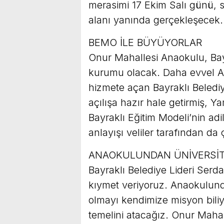
merasimi 17 Ekim Salı günü, 
alanı yanında gerçekleşecek.
BEMO İLE BÜYÜYORLAR
Onur Mahallesi Anaokulu, Bayr
kurumu olacak. Daha evvel Ay
hizmete açan Bayraklı Beledi
açılışa hazır hale getirmiş, Y
Bayraklı Eğitim Modeli’nin adil 
anlayışı veliler tarafından da 
ANAOKULUNDAN ÜNİVERSİT
Bayraklı Belediye Lideri Serd
kıymet veriyoruz. Anaokulund
olmayı kendimize misyon bil
temelini atacağız. Onur Mahal