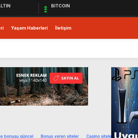
LTIN
BITCOIN
ri
Yaşam Haberleri
İletişim
ı!
Ediyor
ul Kıymet Tesisine Tabi
ı!
e bonusu güncel
·
Bonus veren siteler
·
Casino siteleri
·