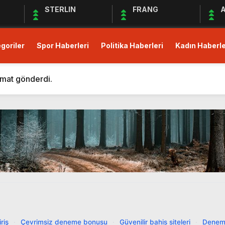
STERLIN
FRANG
A
goriler
Spor Haberleri
Politika Haberleri
Kadın Haberle
m Eden Bergüzar Korel, Dayanışmanın Önemine Vurgu Yapt
 kısıtlı!
imat gönderdi.
Derneği Deprem Bölgesindeki Yardım Çalışmalarına Devam 
maları Devam Ediyor
üş Birliği Sağlanamadı, Piyasalar Tedirgin
anak Yağış, Trafiği Durma Noktasına Getirdi
zular Açık Mikrofon’a Konuk Olacak
mler Öncesi Erişimi Engelledi
it Avans ve Altın İçin Düzenleme: Yüzde 30 Oranında Menk
m Eden Bergüzar Korel, Dayanışmanın Önemine Vurgu Yapt
riş
·
Çevrimsiz deneme bonusu
·
Güvenilir bahis siteleri
·
Denem
 kısıtlı!