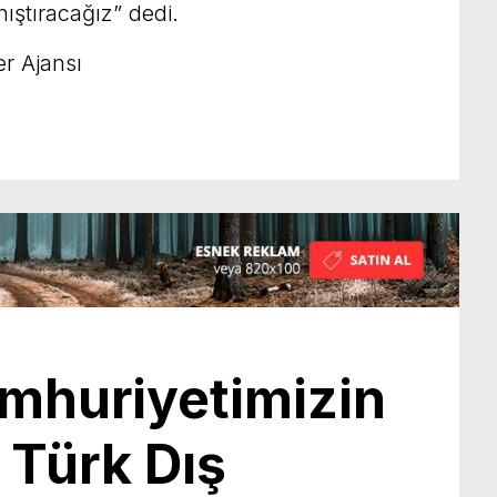
anıştıracağız” dedi.
r Ajansı
mhuriyetimizin
a Türk Dış