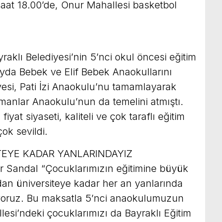
saat 18.00’de, Onur Mahallesi basketbol
aklı Belediyesi’nin 5’nci okul öncesi eğitim
da Bebek ve Elif Bebek Anaokullarını
yesi, Pati İzi Anaokulu’nu tamamlayarak
amanlar Anaokulu’nun da temelini atmıştı.
fiyat siyaseti, kaliteli ve çok taraflı eğitim
çok sevildi.
EYE KADAR YANLARINDAYIZ
ar Sandal “Çocuklarımızın eğitimine büyük
an üniversiteye kadar her an yanlarında
iyoruz. Bu maksatla 5’nci anaokulumuzun
lesi’ndeki çocuklarımızı da Bayraklı Eğitim