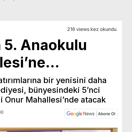
216 views kez okundu.
n 5. Anaokulu
lesi’ne…
tırımlarına bir yenisini daha
ediyesi, bünyesindeki 5’nci
i Onur Mahallesi’nde atacak
00