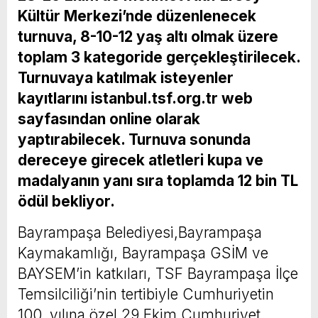
Kültür Merkezi’nde düzenlenecek
turnuva, 8-10-12 yaş altı olmak üzere
toplam 3 kategoride gerçekleştirilecek.
Turnuvaya katılmak isteyenler
kayıtlarını istanbul.tsf.org.tr web
sayfasından online olarak
yaptırabilecek. Turnuva sonunda
dereceye girecek atletleri kupa ve
madalyanın yanı sıra toplamda 12 bin TL
ödül bekliyor.
Bayrampaşa Belediyesi,Bayrampaşa
Kaymakamlığı, Bayrampaşa GSİM ve
BAYSEM’in katkıları, TSF Bayrampaşa İlçe
Temsilciliği’nin tertibiyle Cumhuriyetin
100. yılına özel 29 Ekim Cumhuriyet