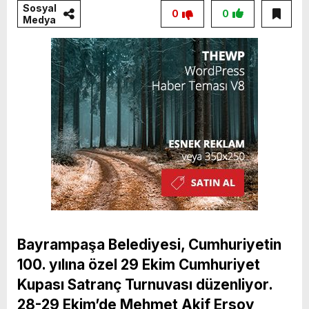
Sosyal
0
0
Medya
Bayrampaşa Belediyesi, Cumhuriyetin
100. yılına özel 29 Ekim Cumhuriyet
Kupası Satranç Turnuvası düzenliyor.
28-29 Ekim’de Mehmet Akif Ersoy