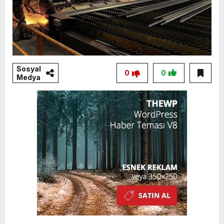
Sosyal
0
0
Medya