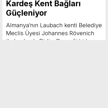
Kardeş Kent Bağları
Güçleniyor
Almanya’nın Laubach kenti Belediye
Meclis Üyesi Johannes Rövenich
ile Laubach-Didim Derneği Lider
Yardımcısı Ayhan Zeybek, Didim
Belediye Başkanı Hatice Gençay’ı
ziyaret etti.
Yayınlanma Tarihi :
02 Haziran 2026 - 23:12