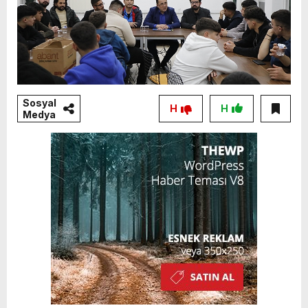
Sosyal
H
H
Medya