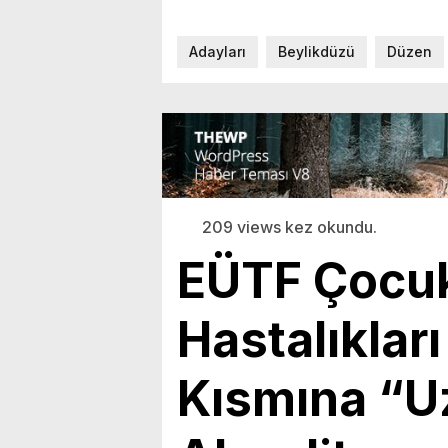
Adayları
Beylikdüzü
Düzen
209 views kez okundu.
EÜTF Çocuk
Hastalıklar
Kısmına “U