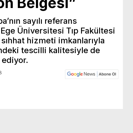
on Belgesi”
a’nın sayılı referans
Ege Üniversitesi Tıp Fakültesi
 sıhhat hizmeti imkanlarıyla
deki tescilli kalitesiyle de
 ediyor.
8