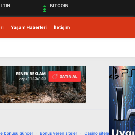
LTIN
BITCOIN
ri
Yaşam Haberleri
İletişim
ı!
Ediyor
ul Kıymet Tesisine Tabi
ı!
e bonusu güncel
·
Bonus veren siteler
·
Casino siteleri
·