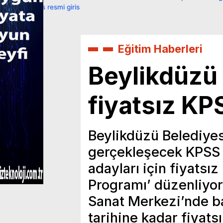
primebahis resmi giris
Eğitim Haberleri
Beylikdüzü
fiyatsız KP
Beylikdüzü Belediye
gerçekleşecek KPSS 
adayları için fiyats
Programı’ düzenliyor
Sanat Merkezi’nde b
tarihine kadar fiyat