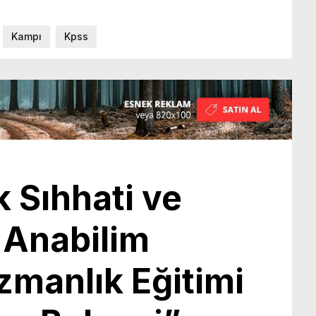
Kampı
Kpss
 Sıhhati ve
ı Anabilim
zmanlık Eğitimi