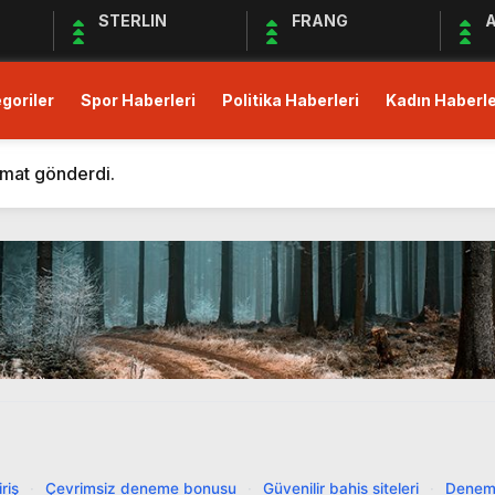
STERLIN
FRANG
A
goriler
Spor Haberleri
Politika Haberleri
Kadın Haberle
m Eden Bergüzar Korel, Dayanışmanın Önemine Vurgu Yapt
 kısıtlı!
imat gönderdi.
Derneği Deprem Bölgesindeki Yardım Çalışmalarına Devam 
maları Devam Ediyor
üş Birliği Sağlanamadı, Piyasalar Tedirgin
anak Yağış, Trafiği Durma Noktasına Getirdi
zular Açık Mikrofon’a Konuk Olacak
mler Öncesi Erişimi Engelledi
it Avans ve Altın İçin Düzenleme: Yüzde 30 Oranında Menk
m Eden Bergüzar Korel, Dayanışmanın Önemine Vurgu Yapt
riş
·
Çevrimsiz deneme bonusu
·
Güvenilir bahis siteleri
·
Denem
 kısıtlı!