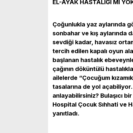
EL-AYAK HASTALIĞI MI YO
Çoğunlukla yaz aylarında gö
sonbahar ve kış aylarında d
sevdiği kadar, havasız ortam
tercih edilen kapalı oyun al
başlanan hastalık ebeveynle
çağının döküntülü hastalıkla
ailelerde “Çocuğum kızamık 
tasalarına de yol açabiliyor.
anlayabilirsiniz? Bulaşıcı bi
Hospital Çocuk Sıhhati ve H
yanıtladı.