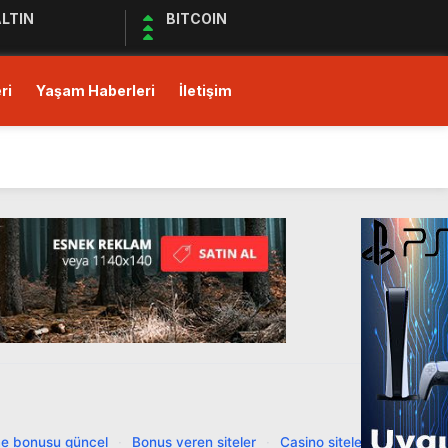
LTIN
BITCOIN
ri
Yaşam Haberleri
İletişim
ı!
Ediyor
ul Kıymet Tesisine Tabi
ı!
e bonusu güncel
·
Bonus veren siteler
·
Casino siteleri
·