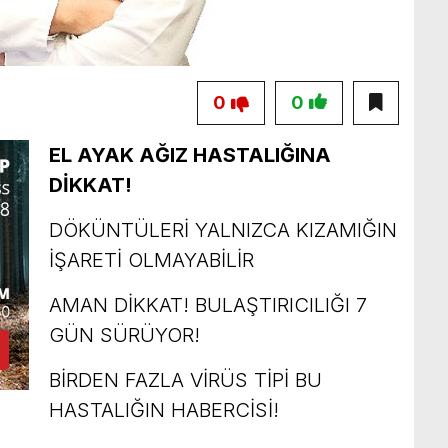
0
0
EL AYAK AĞIZ HASTALIĞINA
DİKKAT!
DÖKÜNTÜLERİ YALNIZCA KIZAMIĞIN
İŞARETİ OLMAYABİLİR
AMAN DİKKAT! BULAŞTIRICILIĞI 7
GÜN SÜRÜYOR!
BİRDEN FAZLA VİRÜS TİPİ BU
HASTALIĞIN HABERCİSİ!