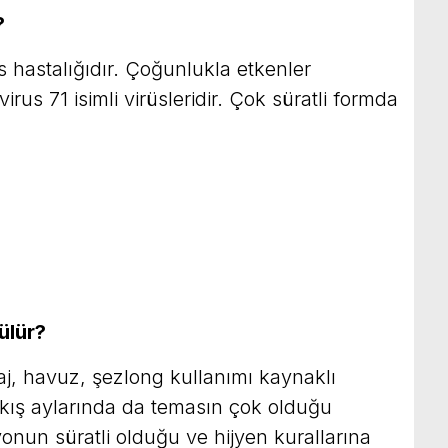
?
üs hastalığıdır. Çoğunlukla etkenler
rus 71 isimli virüsleridir. Çok süratli formda
ülür?
j, havuz, şezlong kullanımı kaynaklı
k kış aylarında da temasın çok olduğu
yonun süratli olduğu ve hijyen kurallarına