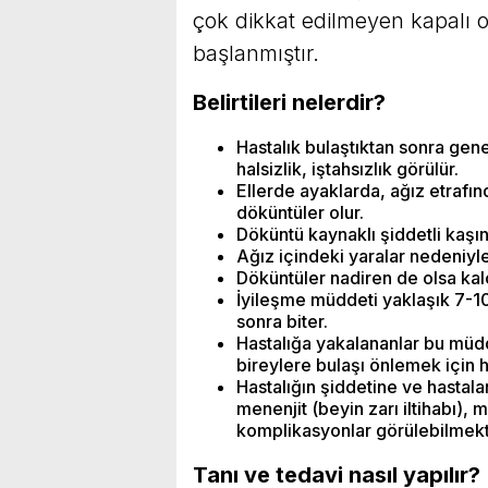
çok dikkat edilmeyen kapalı 
başlanmıştır.
Belirtileri nelerdir?
Hastalık bulaştıktan sonra gene
halsizlik, iştahsızlık görülür.
Ellerde ayaklarda, ağız etrafınd
döküntüler olur.
Döküntü kaynaklı şiddetli kaşınt
Ağız içindeki yaralar nedeniyl
Döküntüler nadiren de olsa kal
İyileşme müddeti yaklaşık 7-10 
sonra biter.
Hastalığa yakalananlar bu mü
bireylere bulaşı önlemek için h
Hastalığın şiddetine ve hastal
menenjit (beyin zarı iltihabı), m
komplikasyonlar görülebilmekt
Tanı ve tedavi nasıl yapılır?