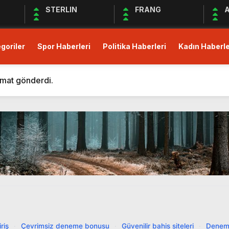
STERLIN
FRANG
A
goriler
Spor Haberleri
Politika Haberleri
Kadın Haberle
m Eden Bergüzar Korel, Dayanışmanın Önemine Vurgu Yapt
 kısıtlı!
imat gönderdi.
Derneği Deprem Bölgesindeki Yardım Çalışmalarına Devam 
maları Devam Ediyor
üş Birliği Sağlanamadı, Piyasalar Tedirgin
anak Yağış, Trafiği Durma Noktasına Getirdi
zular Açık Mikrofon’a Konuk Olacak
mler Öncesi Erişimi Engelledi
it Avans ve Altın İçin Düzenleme: Yüzde 30 Oranında Menk
m Eden Bergüzar Korel, Dayanışmanın Önemine Vurgu Yapt
riş
·
Çevrimsiz deneme bonusu
·
Güvenilir bahis siteleri
·
Denem
 kısıtlı!