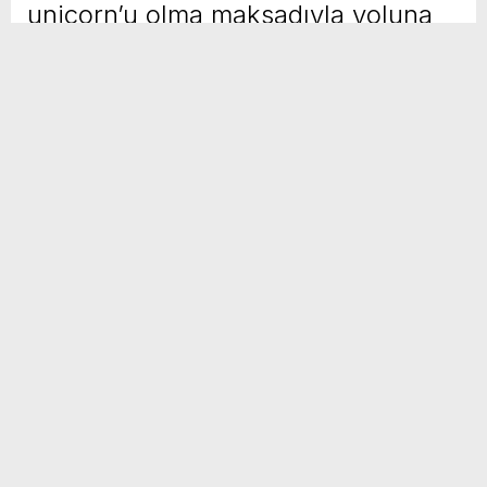
unicorn’u olma maksadıyla yoluna
devam ediyor
Yayınlanma Tarihi :
31 Ekim 2023 - 4:24
Sosyal
H
H
Medya