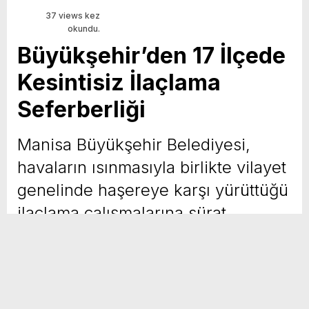
37 views kez
okundu.
Büyükşehir’den 17 İlçede
Kesintisiz İlaçlama
Seferberliği
Manisa Büyükşehir Belediyesi,
havaların ısınmasıyla birlikte vilayet
genelinde haşereye karşı yürüttüğü
ilaçlama çalışmalarına sürat
kesmeden devam ediyor.
Yayınlanma Tarihi :
08 Haziran 2026 - 9:00