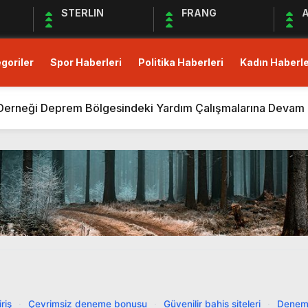
STERLIN
FRANG
A
m Eden Bergüzar Korel, Dayanışmanın Önemine Vurgu Yapt
 kısıtlı!
goriler
Spor Haberleri
Politika Haberleri
Kadın Haberle
imat gönderdi.
Derneği Deprem Bölgesindeki Yardım Çalışmalarına Devam 
maları Devam Ediyor
üş Birliği Sağlanamadı, Piyasalar Tedirgin
anak Yağış, Trafiği Durma Noktasına Getirdi
zular Açık Mikrofon’a Konuk Olacak
mler Öncesi Erişimi Engelledi
it Avans ve Altın İçin Düzenleme: Yüzde 30 Oranında Menk
m Eden Bergüzar Korel, Dayanışmanın Önemine Vurgu Yapt
 kısıtlı!
riş
·
Çevrimsiz deneme bonusu
·
Güvenilir bahis siteleri
·
Denem