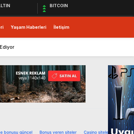
LTIN
BITCOIN
ı!
ri
Yaşam Haberleri
İletişim
Ediyor
ul Kıymet Tesisine Tabi
ı!
e bonusu güncel
·
Bonus veren siteler
·
Casino siteleri
·