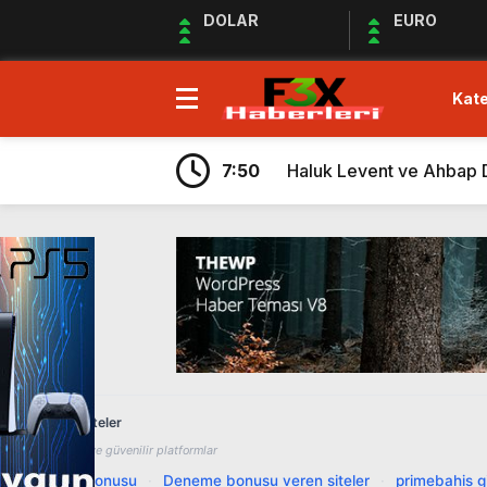
DOLAR
EURO
7:25
Deprem Bölgesine Yardı
12:58
DMD hastası Boran’ın vakti
Kate
8:02
Merkez Bankası yeni tal
7:50
Haluk Levent ve Ahbap 
7:36
Yerli ve Milli Aşı Çalış
6:55
Fed Üyeleri Arasında Gör
6:47
İstanbul’da Yaşanan Sağ
6:36
Kemal Kılıçdaroğlu, Mev
7:56
Twitter, Türkiye’de Seçi
7:34
Merkez Bankası’ndan Nak
7:25
Olacak!
Deprem Bölgesine Yardı
12:58
DMD hastası Boran’ın vakti
Güvenilir Siteler
Onaylanmış ve güvenilir platformlar
Deneme bonusu
·
Deneme bonusu veren siteler
·
primebahis gi