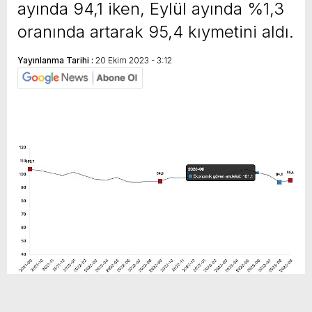
ayında 94,1 iken, Eylül ayında %1,3
oranında artarak 95,4 kıymetini aldı.
Yayınlanma Tarihi :
20 Ekim 2023 - 3:12
Sosyal
H
H
Medya