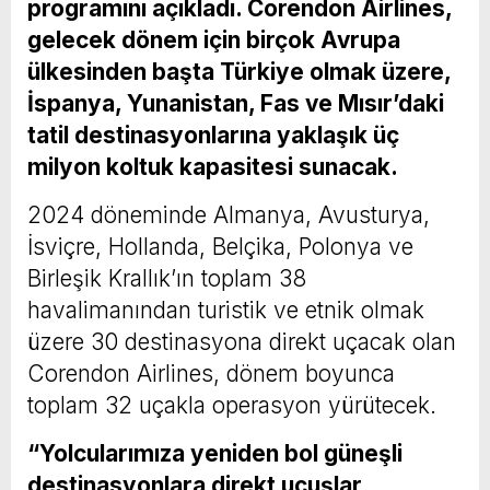
programını açıkladı. Corendon Airlines,
gelecek dönem için birçok Avrupa
ülkesinden başta Türkiye olmak üzere,
İspanya, Yunanistan, Fas ve Mısır’daki
tatil destinasyonlarına yaklaşık üç
milyon koltuk kapasitesi sunacak.
2024 döneminde Almanya, Avusturya,
İsviçre, Hollanda, Belçika, Polonya ve
Birleşik Krallık’ın toplam 38
havalimanından turistik ve etnik olmak
üzere 30 destinasyona direkt uçacak olan
Corendon Airlines, dönem boyunca
toplam 32 uçakla operasyon yürütecek.
“Yolcularımıza yeniden bol güneşli
destinasyonlara direkt uçuşlar