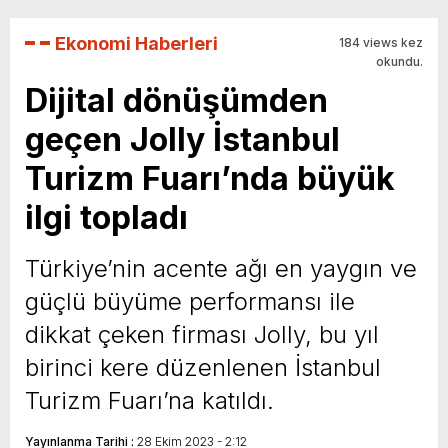
Ekonomi Haberleri
184 views kez
okundu.
Dijital dönüşümden
geçen Jolly İstanbul
Turizm Fuarı’nda büyük
ilgi topladı
Türkiye’nin acente ağı en yaygın ve
güçlü büyüme performansı ile
dikkat çeken firması Jolly, bu yıl
birinci kere düzenlenen İstanbul
Turizm Fuarı’na katıldı.
Yayınlanma Tarihi :
28 Ekim 2023 - 2:12