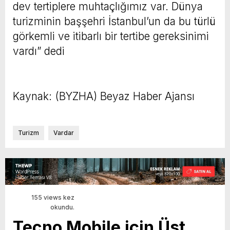
dev tertiplere muhtaçlığımız var. Dünya
turizminin başşehri İstanbul’un da bu türlü
görkemli ve itibarlı bir tertibe gereksinimi
vardı” dedi
Kaynak: (BYZHA) Beyaz Haber Ajansı
Turizm
Vardar
155 views kez
okundu.
Tecno Mobile için Üst