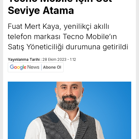
Seviye Atama
Fuat Mert Kaya, yenilikçi akıllı
telefon markası Tecno Mobile’ın
Satış Yöneticiliği durumuna getirildi
Yayınlanma Tarihi :
28 Ekim 2023 - 1:12