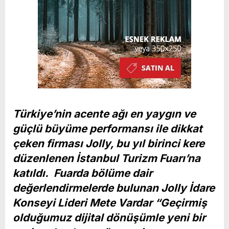
Türkiye’nin acente ağı en yaygın ve
güçlü büyüme performansı ile
dikkat
çeken
firması Jolly, bu yıl birinci kere
düzenlenen İstanbul Turizm Fuarı’na
katıldı. Fuarda bölüme dair
değerlendirmelerde bulunan Jolly İdare
Konseyi Lideri Mete Vardar “Geçirmiş
olduğumuz dijital dönüşümle yeni bir