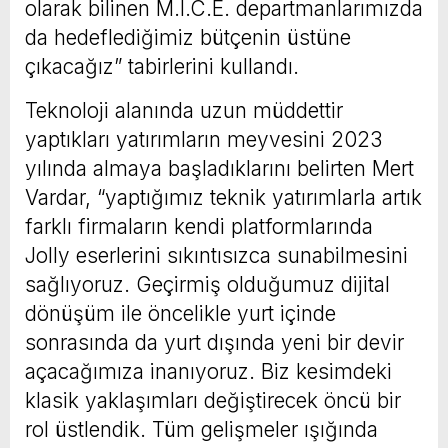
olarak bilinen M.I.C.E. departmanlarımızda
da hedeflediğimiz bütçenin üstüne
çıkacağız” tabirlerini kullandı.
Teknoloji alanında uzun müddettir
yaptıkları yatırımların meyvesini 2023
yılında almaya başladıklarını belirten Mert
Vardar, “yaptığımız teknik yatırımlarla artık
farklı firmaların kendi platformlarında
Jolly eserlerini sıkıntısızca sunabilmesini
sağlıyoruz. Geçirmiş olduğumuz dijital
dönüşüm ile öncelikle yurt içinde
sonrasında da yurt dışında yeni bir devir
açacağımıza inanıyoruz. Biz kesimdeki
klasik yaklaşımları değiştirecek öncü bir
rol üstlendik. Tüm gelişmeler ışığında