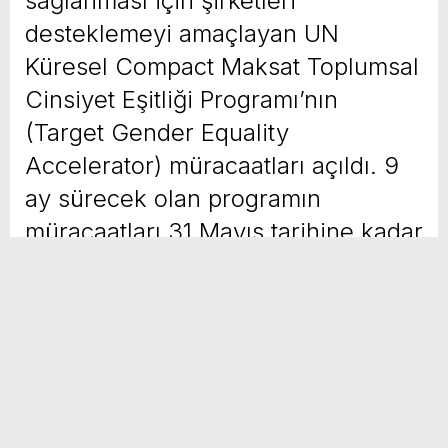
sağlanması için şirketleri
desteklemeyi amaçlayan UN
Küresel Compact Maksat Toplumsal
Cinsiyet Eşitliği Programı’nın
(Target Gender Equality
Accelerator) müracaatları açıldı. 9
ay sürecek olan programın
müracaatları 31 Mayıs tarihine kadar
sürecek.
Yayınlanma Tarihi :
13 Mayıs 2024 - 8:36