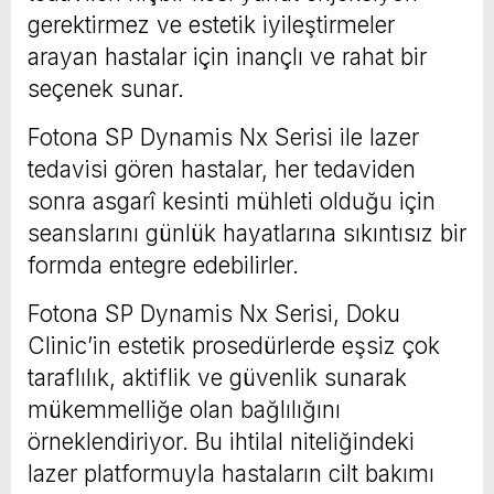
gerektirmez ve estetik iyileştirmeler
arayan hastalar için inançlı ve rahat bir
seçenek sunar.
Fotona SP Dynamis Nx Serisi ile lazer
tedavisi gören hastalar, her tedaviden
sonra asgarî kesinti mühleti olduğu için
seanslarını günlük hayatlarına sıkıntısız bir
formda entegre edebilirler.
Fotona SP Dynamis Nx Serisi, Doku
Clinic’in estetik prosedürlerde eşsiz çok
taraflılık, aktiflik ve güvenlik sunarak
mükemmelliğe olan bağlılığını
örneklendiriyor. Bu ihtilal niteliğindeki
lazer platformuyla hastaların cilt bakımı