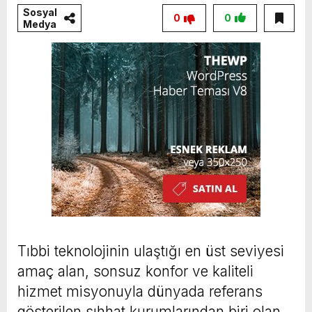
Sosyal
0
0
Medya
Tıbbi teknolojinin ulaştığı en üst seviyesi
amaç alan, sonsuz konfor ve kaliteli
hizmet misyonuyla dünyada referans
gösterilen sıhhat kurumlarından biri olan