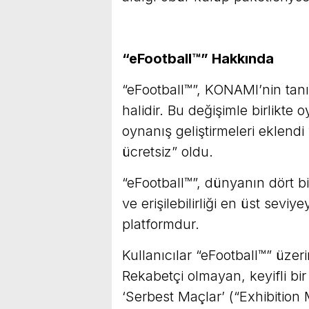
“eFootball™” Hakkında
“eFootball™”, KONAMI’nin tan
halidir. Bu değişimle birlikte
oynanış geliştirmeleri eklen
ücretsiz” oldu.
“eFootball™”, dünyanın dört bir
ve erişilebilirliği en üst sev
platformdur.
Kullanıcılar “eFootball™” üzerind
Rekabetçi olmayan, keyifli bir 
‘Serbest Maçlar’ (“Exhibition