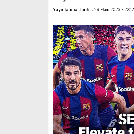
Yayınlanma Tarihi :
29 Ekim 2023 - 22:12