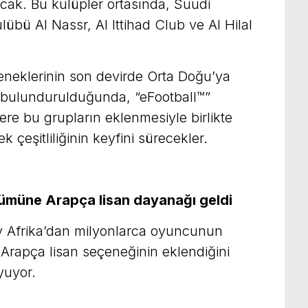
acak. Bu kulüpler ortasında, Suudi
übü Al Nassr, Al Ittihad Club ve Al Hilal
neklerinin son devirde Orta Doğu’ya
 bulundurulduğunda, “eFootball™”
lere bu grupların eklenmesiyle birlikte
çeşitliliğinin keyfini sürecekler.
rümüne Arapça lisan dayanağı geldi
 Afrika’dan milyonlarca oyuncunun
 Arapça lisan seçeneğinin eklendiğini
uyor.