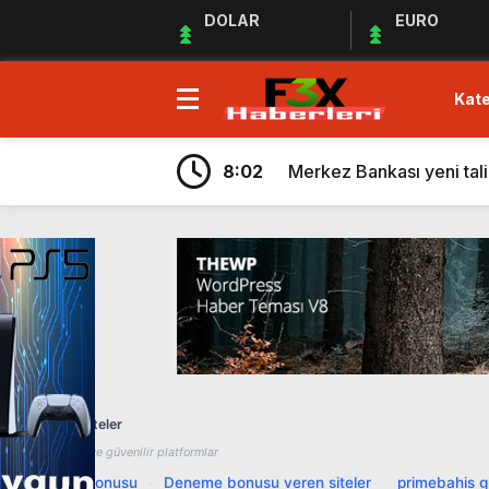
DOLAR
EURO
Kate
7:25
Deprem Bölgesine Yardı
12:58
DMD hastası Boran’ın vakti
8:02
Merkez Bankası yeni tal
7:50
Haluk Levent ve Ahbap 
7:36
Yerli ve Milli Aşı Çalış
6:55
Fed Üyeleri Arasında Gör
6:47
İstanbul’da Yaşanan Sağ
6:36
Kemal Kılıçdaroğlu, Mev
7:56
Twitter, Türkiye’de Seçi
7:34
Merkez Bankası’ndan Nak
Güvenilir Siteler
7:25
Olacak!
Deprem Bölgesine Yardı
Onaylanmış ve güvenilir platformlar
Deneme bonusu
·
Deneme bonusu veren siteler
·
primebahis gi
12:58
DMD hastası Boran’ın vakti