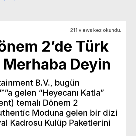
211 views kez okundu.
Dönem 2’de Türk
a Merhaba Deyin
tainment B.V., bugün
l™”a gelen “Heyecanı Katla”
ent) temalı Dönem 2
thentic Moduna gelen bir dizi
yal Kadrosu Kulüp Paketlerini