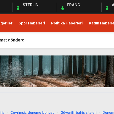
STERLIN
FRANG
A
goriler
Spor Haberleri
Politika Haberleri
Kadın Haberle
m Eden Bergüzar Korel, Dayanışmanın Önemine Vurgu Yapt
 kısıtlı!
imat gönderdi.
Derneği Deprem Bölgesindeki Yardım Çalışmalarına Devam 
maları Devam Ediyor
üş Birliği Sağlanamadı, Piyasalar Tedirgin
anak Yağış, Trafiği Durma Noktasına Getirdi
zular Açık Mikrofon’a Konuk Olacak
mler Öncesi Erişimi Engelledi
it Avans ve Altın İçin Düzenleme: Yüzde 30 Oranında Menk
m Eden Bergüzar Korel, Dayanışmanın Önemine Vurgu Yapt
riş
·
Çevrimsiz deneme bonusu
·
Güvenilir bahis siteleri
·
Denem
 kısıtlı!