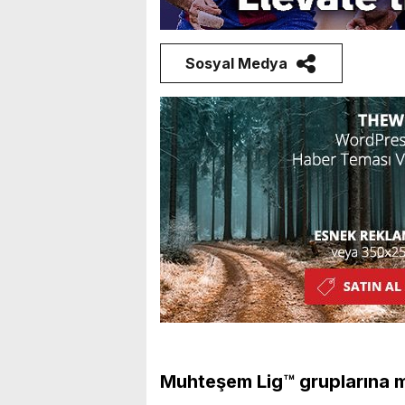
Sosyal Medya
Muhteşem Lig™ gruplarına 