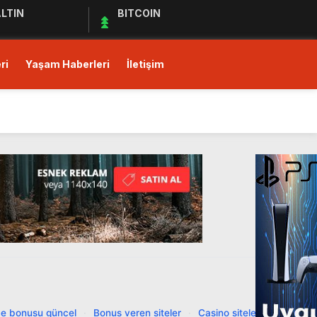
LTIN
BITCOIN
ri
Yaşam Haberleri
İletişim
ı!
Ediyor
ul Kıymet Tesisine Tabi
ı!
e bonusu güncel
·
Bonus veren siteler
·
Casino siteleri
·