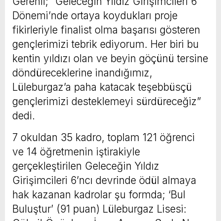
Gerenli; “Geleceğin Yıldız Girişimcileri 6
Dönemi’nde ortaya koydukları proje
fikirleriyle finalist olma başarısı gösteren
gençlerimizi tebrik ediyorum. Her biri bu
kentin yıldızı olan ve beyin göçünü tersine
döndüreceklerine inandığımız,
Lüleburgaz’a paha katacak teşebbüsçü
gençlerimizi desteklemeyi sürdüreceğiz”
dedi.
7 okuldan 35 kadro, toplam 121 öğrenci
ve 14 öğretmenin iştirakiyle
gerçekleştirilen Geleceğin Yıldız
Girişimcileri 6’ncı devrinde ödül almaya
hak kazanan kadrolar şu formda; ‘Bul
Buluştur’ (91 puan) Lüleburgaz Lisesi: