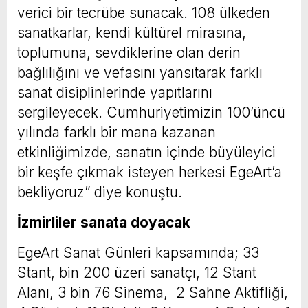
verici bir tecrübe sunacak. 108 ülkeden
sanatkarlar, kendi kültürel mirasına,
toplumuna, sevdiklerine olan derin
bağlılığını ve vefasını yansıtarak farklı
sanat disiplinlerinde yapıtlarını
sergileyecek. Cumhuriyetimizin 100’üncü
yılında farklı bir mana kazanan
etkinliğimizde, sanatın içinde büyüleyici
bir keşfe çıkmak isteyen herkesi EgeArt’a
bekliyoruz” diye konuştu.
İzmirliler sanata doyacak
EgeArt Sanat Günleri kapsamında; 33
Stant, bin 200 üzeri sanatçı, 12 Stant
Alanı, 3 bin 76 Sinema, 2 Sahne Aktifliği,