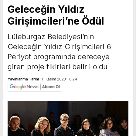
Geleceğin Yıldız
Girişimcileri’ne Ödül
Lüleburgaz Belediyesi’nin
Geleceğin Yıldız Girişimcileri 6
Periyot programında dereceye
giren proje fikirleri belirli oldu
Yayınlanma Tarihi :
11 Kasım 2023 - 0:24