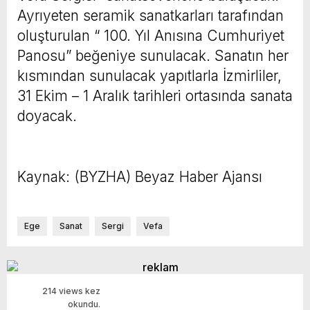
Ayrıyeten seramik sanatkarları tarafından
oluşturulan “ 100. Yıl Anısına Cumhuriyet
Panosu” beğeniye sunulacak. Sanatın her
kısmından sunulacak yapıtlarla İzmirliler,
31 Ekim – 1 Aralık tarihleri ortasında sanata
doyacak.
Kaynak: (BYZHA) Beyaz Haber Ajansı
Ege
Sanat
Sergi
Vefa
214 views kez
okundu.