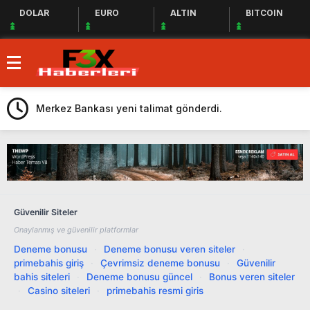
DOLAR
EURO
ALTIN
BITCOIN
Deprem Bölgesine Yardım Eden Bergüzar
Korel, Dayanışmanın Önemine Vurgu Yaptı!
DMD hastası Boran’ın vakti kısıtlı!
Merkez Bankası yeni talimat gönderdi.
Haluk Levent ve Ahbap Derneği Deprem
Bölgesindeki Yardım Çalışmalarına Devam
Yerli ve Milli Aşı Çalışmaları Devam Ediyor
Ediyor
Fed Üyeleri Arasında Görüş Birliği
Sağlanamadı, Piyasalar Tedirgin
İstanbul’da Yaşanan Sağanak Yağış,
Güvenilir Siteler
Trafiği Durma Noktasına Getirdi
Kemal Kılıçdaroğlu, Mevzular Açık
Onaylanmış ve güvenilir platformlar
Mikrofon’a Konuk Olacak
Twitter, Türkiye’de Seçimler Öncesi Erişimi
Deneme bonusu
·
Deneme bonusu veren siteler
·
primebahis giriş
·
Çevrimsiz deneme bonusu
·
Güvenilir
Engelledi
Merkez Bankası’ndan Nakit Avans ve Altın
bahis siteleri
·
Deneme bonusu güncel
·
Bonus veren siteler
İçin Düzenleme: Yüzde 30 Oranında
Deprem Bölgesine Yardım Eden Bergüzar
·
Casino siteleri
·
primebahis resmi giris
Menkul Kıymet Tesisine Tabi Olacak!
Korel, Dayanışmanın Önemine Vurgu Yaptı!
DMD hastası Boran’ın vakti kısıtlı!