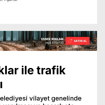
ar ile trafik
ı
elediyesi vilayet genelinde