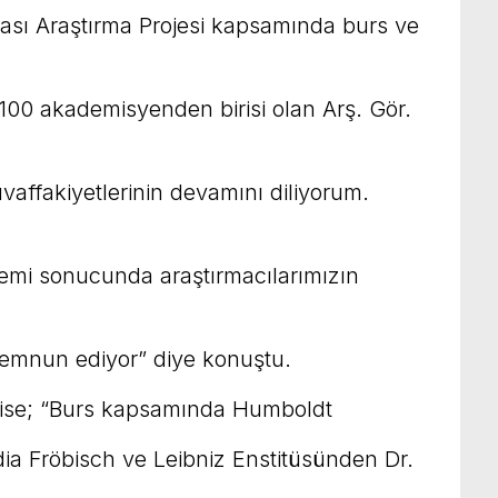
rası Araştırma Projesi kapsamında burs ve
00 akademisyenden birisi olan Arş. Gör.
uvaffakiyetlerinin devamını diliyorum.
emi sonucunda araştırmacılarımızın
memnun ediyor” diye konuştu.
ç ise; “Burs kapsamında Humboldt
dia Fröbisch ve Leibniz Enstitüsünden Dr.