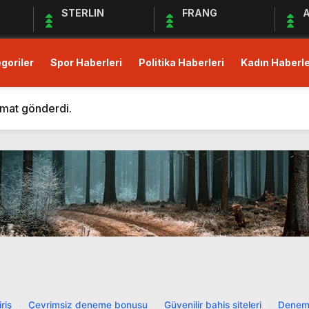
STERLIN
FRANG
A
goriler
Spor Haberleri
Politika Haberleri
Kadın Haberle
m Eden Bergüzar Korel, Dayanışmanın Önemine Vurgu Yapt
 kısıtlı!
imat gönderdi.
Derneği Deprem Bölgesindeki Yardım Çalışmalarına Devam 
maları Devam Ediyor
üş Birliği Sağlanamadı, Piyasalar Tedirgin
anak Yağış, Trafiği Durma Noktasına Getirdi
zular Açık Mikrofon’a Konuk Olacak
mler Öncesi Erişimi Engelledi
it Avans ve Altın İçin Düzenleme: Yüzde 30 Oranında Menk
m Eden Bergüzar Korel, Dayanışmanın Önemine Vurgu Yapt
riş
·
Çevrimsiz deneme bonusu
·
Güvenilir bahis siteleri
·
Denem
 kısıtlı!