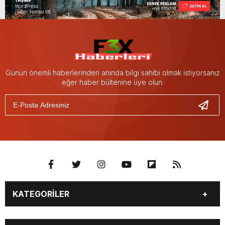
230 views kez
okundu.
Türkiye genelinde Kasım
ayında 93 bin 514 konut
satıldı
Türkiye genelinde konut satışları
Kasım ayında bir evvelki yılın tıpkı
ayına nazaran %20,6 azalarak 93
bin 514 oldu.
Yayınlanma Tarihi :
27 Ocak 2024 - 9:24