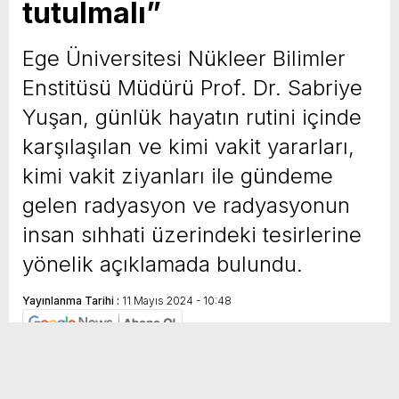
tutulmalı”
Ege Üniversitesi Nükleer Bilimler
Enstitüsü Müdürü Prof. Dr. Sabriye
Yuşan, günlük hayatın rutini içinde
karşılaşılan ve kimi vakit yararları,
kimi vakit ziyanları ile gündeme
gelen radyasyon ve radyasyonun
insan sıhhati üzerindeki tesirlerine
yönelik açıklamada bulundu.
Yayınlanma Tarihi :
11 Mayıs 2024 - 10:48