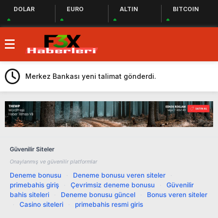
DOLAR
EURO
ALTIN
BITCOIN
Deprem Bölgesine Yardım Eden Bergüzar
Korel, Dayanışmanın Önemine Vurgu Yaptı!
DMD hastası Boran’ın vakti kısıtlı!
Merkez Bankası yeni talimat gönderdi.
Haluk Levent ve Ahbap Derneği Deprem
Bölgesindeki Yardım Çalışmalarına Devam
Yerli ve Milli Aşı Çalışmaları Devam Ediyor
Ediyor
Fed Üyeleri Arasında Görüş Birliği
Sağlanamadı, Piyasalar Tedirgin
İstanbul’da Yaşanan Sağanak Yağış,
Güvenilir Siteler
Trafiği Durma Noktasına Getirdi
Kemal Kılıçdaroğlu, Mevzular Açık
Onaylanmış ve güvenilir platformlar
Mikrofon’a Konuk Olacak
Twitter, Türkiye’de Seçimler Öncesi Erişimi
Deneme bonusu
·
Deneme bonusu veren siteler
·
primebahis giriş
·
Çevrimsiz deneme bonusu
·
Güvenilir
Engelledi
Merkez Bankası’ndan Nakit Avans ve Altın
bahis siteleri
·
Deneme bonusu güncel
·
Bonus veren siteler
İçin Düzenleme: Yüzde 30 Oranında
Deprem Bölgesine Yardım Eden Bergüzar
·
Casino siteleri
·
primebahis resmi giris
Menkul Kıymet Tesisine Tabi Olacak!
Korel, Dayanışmanın Önemine Vurgu Yaptı!
DMD hastası Boran’ın vakti kısıtlı!