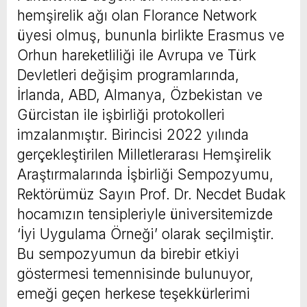
hemşirelik ağı olan Florance Network
üyesi olmuş, bununla birlikte Erasmus ve
Orhun hareketliliği ile Avrupa ve Türk
Devletleri değişim programlarında,
İrlanda, ABD, Almanya, Özbekistan ve
Gürcistan ile işbirliği protokolleri
imzalanmıştır. Birincisi 2022 yılında
gerçekleştirilen Milletlerarası Hemşirelik
Araştırmalarında İşbirliği Sempozyumu,
Rektörümüz Sayın Prof. Dr. Necdet Budak
hocamızın tensipleriyle üniversitemizde
‘İyi Uygulama Örneği’ olarak seçilmiştir.
Bu sempozyumun da birebir etkiyi
göstermesi temennisinde bulunuyor,
emeği geçen herkese teşekkürlerimi