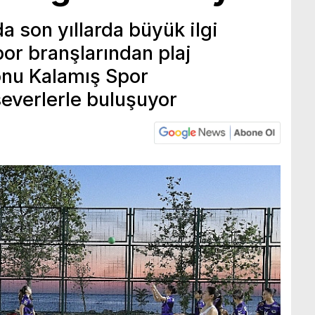
a son yıllarda büyük ilgi
or branşlarından plaj
onu Kalamış Spor
everlerle buluşuyor