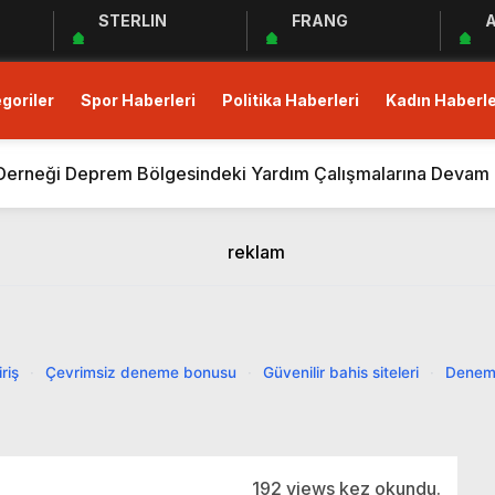
STERLIN
FRANG
A
m Eden Bergüzar Korel, Dayanışmanın Önemine Vurgu Yapt
goriler
Spor Haberleri
Politika Haberleri
Kadın Haberle
 kısıtlı!
imat gönderdi.
Derneği Deprem Bölgesindeki Yardım Çalışmalarına Devam 
maları Devam Ediyor
üş Birliği Sağlanamadı, Piyasalar Tedirgin
anak Yağış, Trafiği Durma Noktasına Getirdi
zular Açık Mikrofon’a Konuk Olacak
mler Öncesi Erişimi Engelledi
riş
·
Çevrimsiz deneme bonusu
·
Güvenilir bahis siteleri
·
Denem
it Avans ve Altın İçin Düzenleme: Yüzde 30 Oranında Menk
m Eden Bergüzar Korel, Dayanışmanın Önemine Vurgu Yapt
 kısıtlı!
192 views kez okundu.