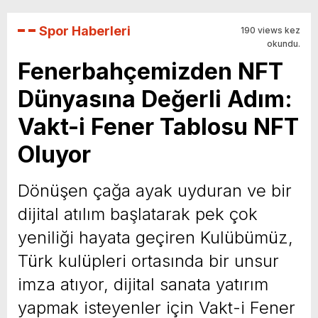
Spor Haberleri
190 views kez
okundu.
Fenerbahçemizden NFT
Dünyasına Değerli Adım:
Vakt-i Fener Tablosu NFT
Oluyor
Dönüşen çağa ayak uyduran ve bir
dijital atılım başlatarak pek çok
yeniliği hayata geçiren Kulübümüz,
Türk kulüpleri ortasında bir unsur
imza atıyor, dijital sanata yatırım
yapmak isteyenler için Vakt-i Fener