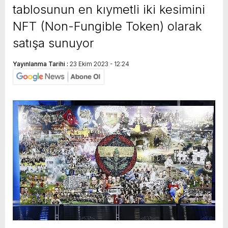
tablosunun en kıymetli iki kesimini
NFT (Non-Fungible Token) olarak
satışa sunuyor
Yayınlanma Tarihi :
23 Ekim 2023 - 12:24