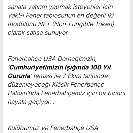
sanata yatırım yapmak isteyenler için
Vakt-i Fener tablosunun en değerli iki
modülünü NFT (Non-Fungible Token)
olarak satışa sunuyor.
Fenerbahçe USA Derneğimizin,
‘
Cumhuriyetimizin Işığında 100 Yıl
Gururla
’ teması ile 7 Ekim tarihinde
düzenleyeceği Klâsik Fenerbahçe
Balosu’nda Fenerbahçemiz için bir birinci
hayata geçiyor…
Kulübümüz ve Fenerbahçe USA