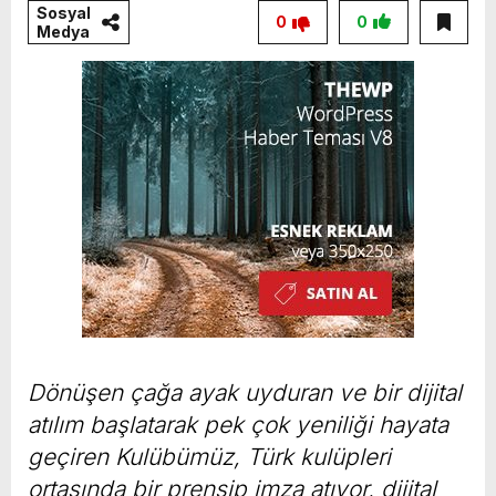
Sosyal
0
0
Medya
Dönüşen çağa ayak uyduran ve bir dijital
atılım başlatarak pek çok yeniliği hayata
geçiren Kulübümüz, Türk kulüpleri
ortasında bir prensip imza atıyor, dijital