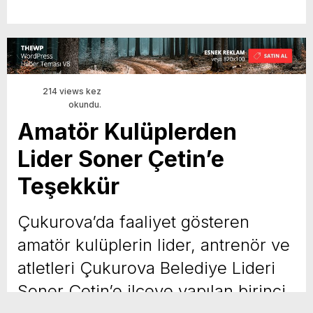
214 views kez
okundu.
Amatör Kulüplerden
Lider Soner Çetin’e
Teşekkür
Çukurova’da faaliyet gösteren
amatör kulüplerin lider, antrenör ve
atletleri Çukurova Belediye Lideri
Soner Çetin’e ilçeye yapılan birinci