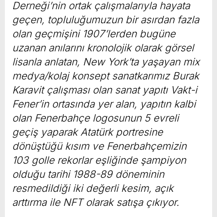
Derneği’nin ortak çalışmalarıyla hayata
geçen, topluluğumuzun bir asırdan fazla
olan geçmişini 1907’lerden bugüne
uzanan anılarını kronolojik olarak görsel
lisanla anlatan, New York’ta yaşayan mix
medya/kolaj konsept sanatkarımız Burak
Karavit çalışması olan sanat yapıtı Vakt-i
Fener’in ortasında yer alan, yapıtın kalbi
olan Fenerbahçe logosunun 5 evreli
geçiş yaparak Atatürk portresine
dönüştüğü kısım ve Fenerbahçemizin
103 golle rekorlar eşliğinde şampiyon
olduğu tarihi 1988-89 döneminin
resmedildiği iki değerli kesim, açık
arttırma ile NFT olarak satışa çıkıyor.