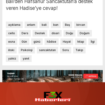
Bali’den Hafsanur Sancaktutan’a destek
veren Hadise’ye cevap!
açıklama
anlam
bali
ban
Baş
bircan
cello
Ders
Destek
disari
Doğu
Doğum
esna
Gün
günü
hâdise
Hayat
hitap
İlgi
iliski
Psikoloji
sancaktutan
Soru
Takip
yalniz
yanıt