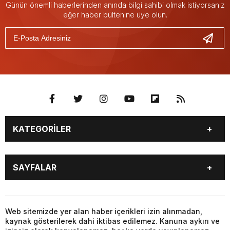
Günün önemli haberlerinden anında bilgi sahibi olmak istiyorsanız
eğer haber bültenine üye olun.
KATEGORİLER
GÜNDEM
DÜNYA
SAYFALAR
SİYASET
EKONOMİ
SPOR
MAGAZİN
GÜNDEM
DÜNYA
SAĞLIK
EĞİTİM
SİYASET
EKONOMİ
Web sitemizde yer alan haber içerikleri izin alınmadan,
YAŞAM
TEKNOLOJİ
kaynak gösterilerek dahi iktibas edilemez. Kanuna aykırı ve
SPOR
MAGAZİN
KÜLTÜR SANAT
BİYOGRAFİLER