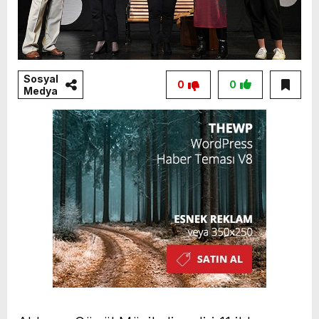
Sosyal
0
0
Medya