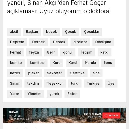
yandı!, Sinan Akçıl’dan Ferhat Göçer
açıklaması: Uyuz oluyorum o doktora!
akcil
Başkan
bozok
Çocuk
Çocuklar
Deprem
Dernek
Destek
direktör
Dönüşüm
Ferhat
feyza
Gelir
gonul
İletişim
katki
komite
komitesi
Kuru
Kurul
Kurulu
lions
nefes
plaket
Sekreter
Sertifika
sina
Sinan
takdim
Teşekkür
turki
Türkiye
Üye
Yarar
Yönetim
yurek
Zafer