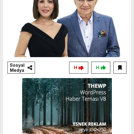
Sosyal
H
H
Medya