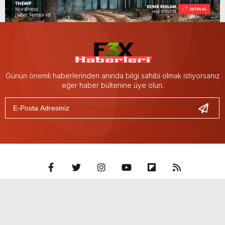
Günün önemli haberlerinden anında bilgi sahibi olmak istiyorsanız
eğer haber bültenine üye olun.
KATEGORİLER
GÜNDEM
DÜNYA