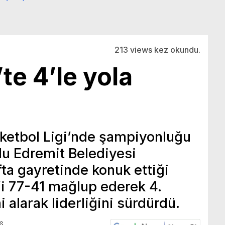
213 views kez okundu.
te 4’le yola
sketbol Ligi’nde şampiyonluğu
u Edremit Belediyesi
fta gayretinde konuk ettiği
i 77-41 mağlup ederek 4.
i alarak liderliğini sürdürdü.
6