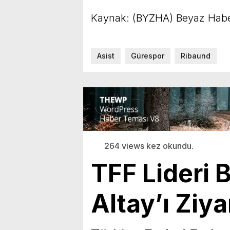
Kaynak: (BYZHA) Beyaz Habe
Asist
Gürespor
Ribaund
264 views kez okundu.
TFF Lideri 
Altay’ı Ziya