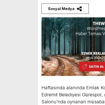
Sosyal Medya
Haftasında alanında Emlak Ko
Edremit Belediyesi Gürespor, g
Salonu’nda oynanan müsabak