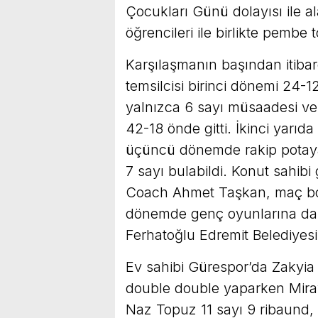
Çocukları Günü dolayısı ile a
öğrencileri ile birlikte pembe t
Karşılaşmanın başından itibar
temsilcisi birinci dönemi 24-
yalnızca 6 sayı müsaadesi ve
42-18 önde gitti. İkinci yarı
üçüncü dönemde rakip potaya
7 sayı bulabildi. Konut sahib
Coach Ahmet Taşkan, maç boy
dönemde genç oyunlarına da 
Ferhatoğlu Edremit Belediyesi
Ev sahibi Gürespor’da Zakyia 
double double yaparken Miray
Naz Topuz 11 sayı 9 ribaund, 