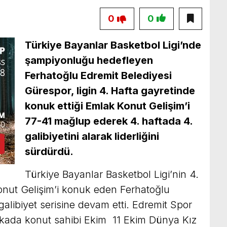
0
0
Türkiye Bayanlar Basketbol Ligi’nde
şampiyonluğu hedefleyen
Ferhatoğlu Edremit Belediyesi
Gürespor, ligin 4. Hafta gayretinde
konuk ettiği Emlak Konut Gelişim’i
77-41 mağlup ederek 4. haftada 4.
galibiyetini alarak liderliğini
sürdürdü.
Türkiye Bayanlar Basketbol Ligi’nin 4.
nut Gelişim’i konuk eden Ferhatoğlu
alibiyet serisine devam etti. Edremit Spor
ada konut sahibi Ekim 11 Ekim Dünya Kız