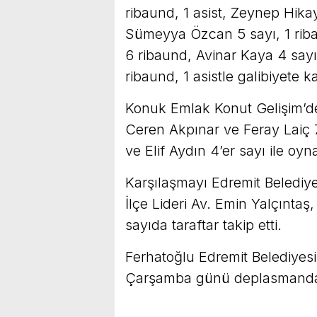
ribaund, 1 asist, Zeynep Hikay
Sümeyya Özcan 5 sayı, 1 ribau
6 ribaund, Avinar Kaya 4 sayı
ribaund, 1 asistle galibiyete ka
Konuk Emlak Konut Gelişim’de 
Ceren Akpınar ve Feray Laiç 
ve Elif Aydın 4’er sayı ile oyn
Karşılaşmayı Edremit Belediy
İlçe Lideri Av. Emin Yalçınta
sayıda taraftar takip etti.
Ferhatoğlu Edremit Belediyes
Çarşamba günü deplasmanda 