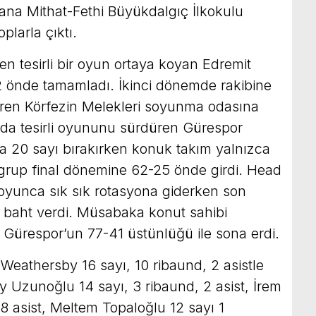
lana Mithat-Fethi Büyükdalgıç İlkokulu
oplarla çıktı.
en tesirli bir oyun ortaya koyan Edremit
12 önde tamamladı. İkinci dönemde rakibine
ren Körfezin Melekleri soyunma odasına
da da tesirli oyununu sürdüren Gürespor
 20 sayı bırakırken konuk takım yalnızca
i grup final dönemine 62-25 önde girdi. Head
unca sık sık rotasyona giderken son
baht verdi. Müsabaka konut sahibi
 Gürespor’un 77-41 üstünlüğü ile sona erdi.
Weathersby 16 sayı, 10 ribaund, 2 asistle
 Uzunoğlu 14 sayı, 3 ribaund, 2 asist, İrem
8 asist, Meltem Topaloğlu 12 sayı 1