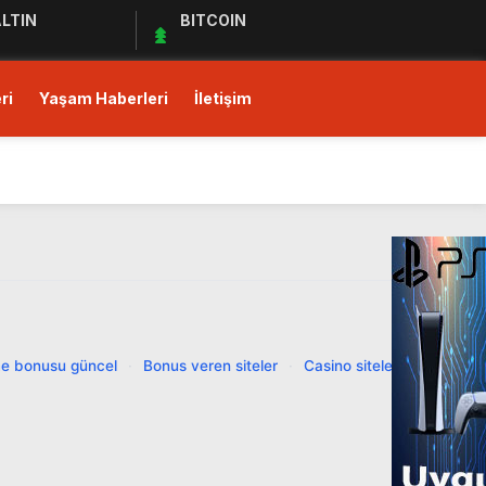
LTIN
BITCOIN
ri
Yaşam Haberleri
İletişim
ı!
Ediyor
e bonusu güncel
·
Bonus veren siteler
·
Casino siteleri
·
ul Kıymet Tesisine Tabi
ı!