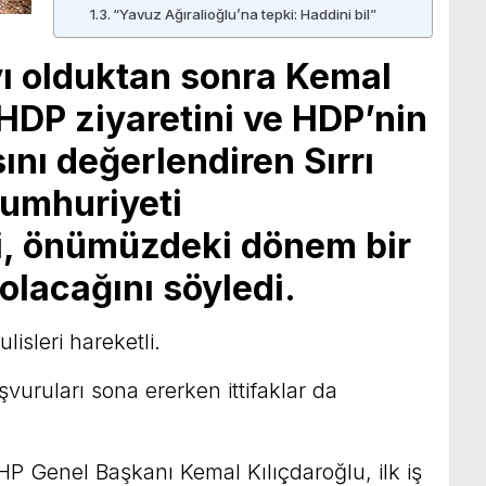
“Yavuz Ağıralioğlu’na tepki: Haddini bil”
ı olduktan sonra Kemal
HDP ziyaretini ve HDP’nin
nı değerlendiren Sırrı
 cumhuriyeti
ni, önümüzdeki dönem bir
olacağını söyledi.
isleri hareketli.
şvuruları sona ererken ittifaklar da
 CHP Genel Başkanı Kemal Kılıçdaroğlu, ilk iş