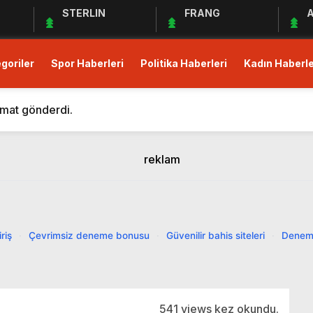
STERLIN
FRANG
A
goriler
Spor Haberleri
Politika Haberleri
Kadın Haberle
m Eden Bergüzar Korel, Dayanışmanın Önemine Vurgu Yapt
 kısıtlı!
imat gönderdi.
Derneği Deprem Bölgesindeki Yardım Çalışmalarına Devam 
maları Devam Ediyor
üş Birliği Sağlanamadı, Piyasalar Tedirgin
anak Yağış, Trafiği Durma Noktasına Getirdi
zular Açık Mikrofon’a Konuk Olacak
riş
·
Çevrimsiz deneme bonusu
·
Güvenilir bahis siteleri
·
Denem
mler Öncesi Erişimi Engelledi
it Avans ve Altın İçin Düzenleme: Yüzde 30 Oranında Menk
m Eden Bergüzar Korel, Dayanışmanın Önemine Vurgu Yapt
541 views kez okundu.
 kısıtlı!