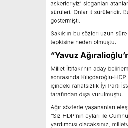
askerleriyiz’ sloganları atanla
sürüleri. Onlar it sürüleridir.
göstermişti.
Sakık’ın bu sözleri uzun süre
tepkisine neden olmuştu.
“Yavuz Ağıralioğlu’n
Millet İttifakı’nın aday belirl
sonrasında Kılıçdaroğlu-HDP i
içindeki rahatsızlık İyi Parti İ
tarafından dışa vurulmuştu.
Ağır sözlerle yaşananları eleş
“Siz HDP’nin oyları ile Cumh
yardımcısı olacaksınız, mille