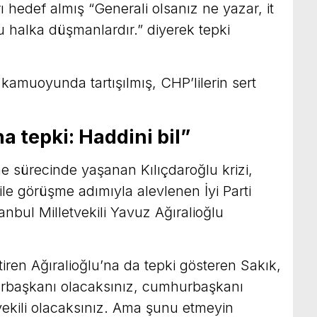
rı hedef almış “Generali olsanız ne yazar, it
 Bu halka düşmanlardır.” diyerek tepki
 kamuoyunda tartışılmış, CHP’lilerin sert
a tepki: Haddini bil”
eme sürecinde yaşanan Kılıçdaroğlu krizi,
le görüşme adımıyla alevlenen İyi Parti
stanbul Milletvekili Yavuz Ağıralioğlu
tiren Ağıralioğlu’na da tepki gösteren Sakık,
urbaşkanı olacaksınız, cumhurbaşkanı
tvekili olacaksınız. Ama şunu etmeyin