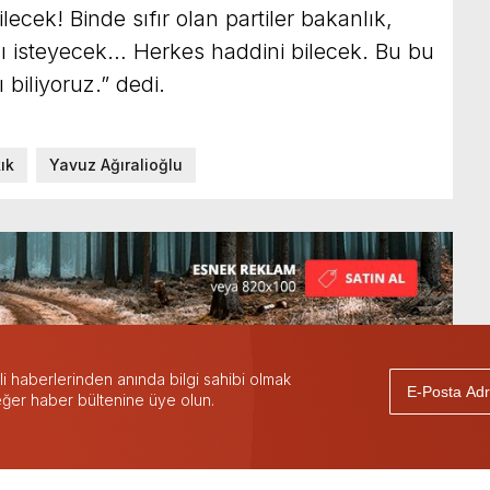
cek! Binde sıfır olan partiler bakanlık,
ı isteyecek… Herkes haddini bilecek. Bu bu
 biliyoruz.” dedi.
kık
Yavuz Ağıralioğlu
 haberlerinden anında bilgi sahibi olmak
 eğer haber bültenine üye olun.