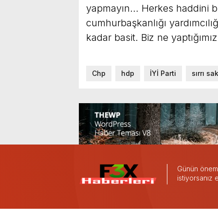
yapmayın… Herkes haddini bile
cumhurbaşkanlığı yardımcılığ
kadar basit. Biz ne yaptığımızı
Chp
hdp
İYİ Parti
sırrı sa
Günün önemli
istiyorsanız