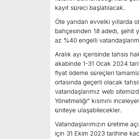
kayıt süreci başlatılacak.
Öte yandan evvelki yıllarda o
bahçesinden 18 adedi, şehit ya
az %40 engelli vatandaşlarımı
Aralık ayı içerisinde tahsis h
akabinde 1-31 Ocak 2024 tarih
fiyat ödeme süreçleri tamamla
ortasında geçerli olacak tahsis
vatandaşlarımız web sitemizde
Yönetmeliği” kısmını inceleyer
üniteye ulaşabilecekler.
Vatandaşlarımızın üretime aç
için 31 Ekim 2023 tarihine kad