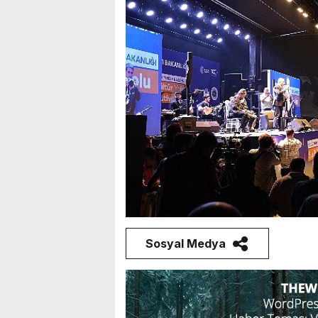
Sosyal Medya