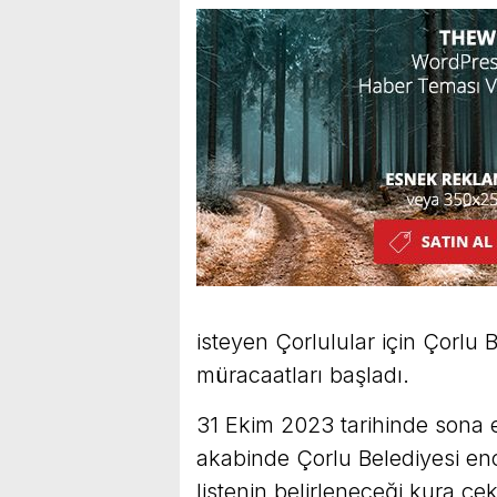
isteyen Çorlulular için Çorlu 
müracaatları başladı.
31 Ekim 2023 tarihinde sona 
akabinde Çorlu Belediyesi e
listenin belirleneceği kura çe