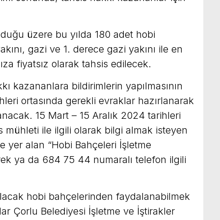
lduğu üzere bu yılda 180 adet hobi
kını, gazi ve 1. derece gazi yakını ile en
za fiyatsız olarak tahsis edilecek.
akkı kazananlara bildirimlerin yapılmasının
leri ortasında gerekli evraklar hazırlanarak
nacak. 15 Mart – 15 Aralık 2024 tarihleri
 mühleti ile ilgili olarak bilgi almak isteyen
 yer alan “Hobi Bahçeleri İşletme
ek ya da 684 75 44 numaralı telefon ilgili
ılacak hobi bahçelerinden faydalanabilmek
ar Çorlu Belediyesi İşletme ve İştirakler