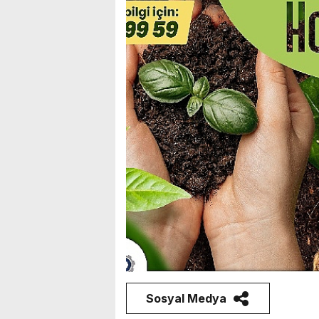
Sosyal Medya