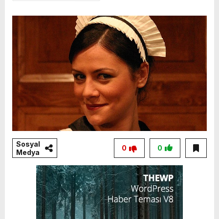
Sosyal
0
0
Medya