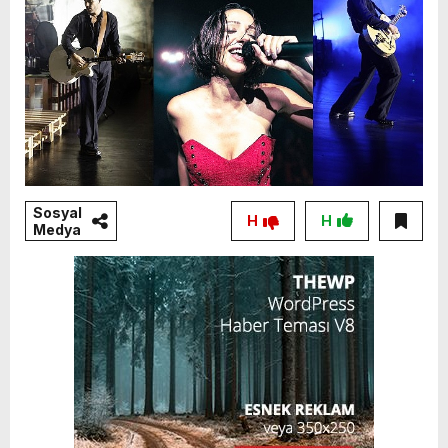
Sosyal
H
H
Medya