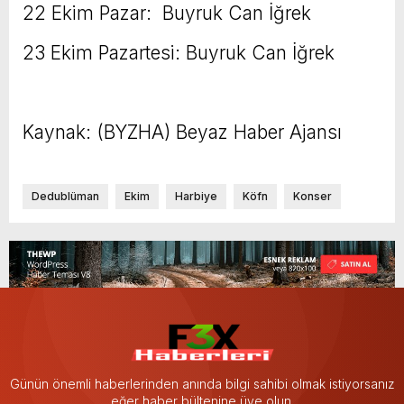
22 Ekim Pazar: Buyruk Can İğrek
23 Ekim Pazartesi: Buyruk Can İğrek
Kaynak: (BYZHA) Beyaz Haber Ajansı
Dedublüman
Ekim
Harbiye
Köfn
Konser
Günün önemli haberlerinden anında bilgi sahibi olmak istiyorsanız
eğer haber bültenine üye olun.