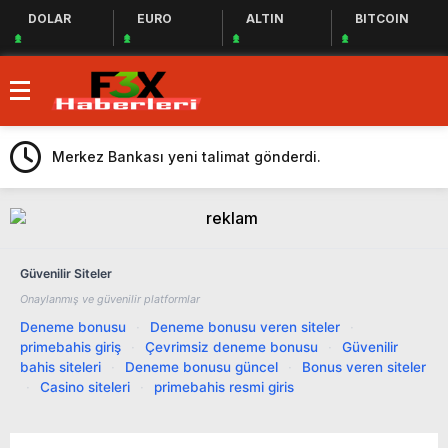
DOLAR
EURO
ALTIN
BITCOIN
Deprem Bölgesine Yardım Eden Bergüzar
Korel, Dayanışmanın Önemine Vurgu Yaptı!
DMD hastası Boran’ın vakti kısıtlı!
Merkez Bankası yeni talimat gönderdi.
Haluk Levent ve Ahbap Derneği Deprem
Bölgesindeki Yardım Çalışmalarına Devam
Yerli ve Milli Aşı Çalışmaları Devam Ediyor
Ediyor
Fed Üyeleri Arasında Görüş Birliği
Güvenilir Siteler
Sağlanamadı, Piyasalar Tedirgin
İstanbul’da Yaşanan Sağanak Yağış,
Onaylanmış ve güvenilir platformlar
Trafiği Durma Noktasına Getirdi
Kemal Kılıçdaroğlu, Mevzular Açık
Deneme bonusu
·
Deneme bonusu veren siteler
·
primebahis giriş
·
Çevrimsiz deneme bonusu
·
Güvenilir
Mikrofon’a Konuk Olacak
Twitter, Türkiye’de Seçimler Öncesi Erişimi
bahis siteleri
·
Deneme bonusu güncel
·
Bonus veren siteler
Engelledi
Merkez Bankası’ndan Nakit Avans ve Altın
·
Casino siteleri
·
primebahis resmi giris
İçin Düzenleme: Yüzde 30 Oranında
Deprem Bölgesine Yardım Eden Bergüzar
Menkul Kıymet Tesisine Tabi Olacak!
Korel, Dayanışmanın Önemine Vurgu Yaptı!
DMD hastası Boran’ın vakti kısıtlı!