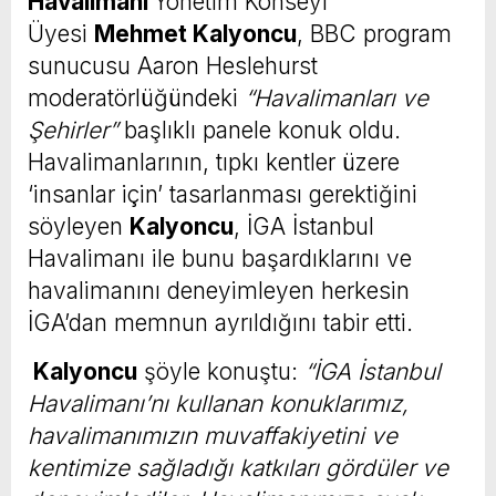
Havalimanı
Yönetim Konseyi
Üyesi
Mehmet Kalyoncu
, BBC program
sunucusu Aaron Heslehurst
moderatörlüğündeki
“Havalimanları ve
Şehirler”
başlıklı panele konuk oldu.
Havalimanlarının, tıpkı kentler üzere
‘insanlar için’ tasarlanması gerektiğini
söyleyen
Kalyoncu
, İGA İstanbul
Havalimanı ile bunu başardıklarını ve
havalimanını deneyimleyen herkesin
İGA’dan memnun ayrıldığını tabir etti.
Kalyoncu
şöyle konuştu:
“İGA İstanbul
Havalimanı’nı kullanan konuklarımız,
havalimanımızın muvaffakiyetini ve
kentimize sağladığı katkıları gördüler ve