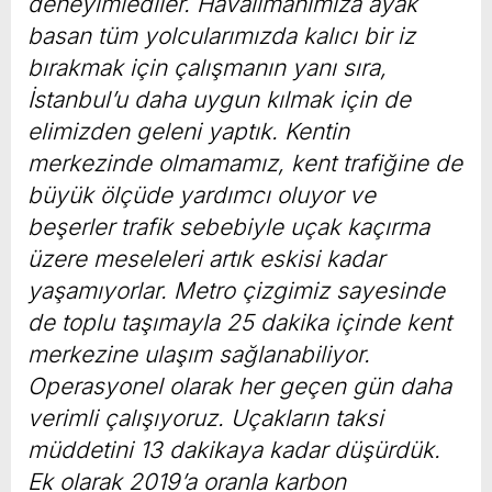
deneyimlediler. Havalimanımıza ayak
basan tüm yolcularımızda kalıcı bir iz
bırakmak için çalışmanın yanı sıra,
İstanbul’u daha uygun kılmak için de
elimizden geleni yaptık. Kentin
merkezinde olmamamız, kent trafiğine de
büyük ölçüde yardımcı oluyor ve
beşerler trafik sebebiyle uçak kaçırma
üzere meseleleri artık eskisi kadar
yaşamıyorlar. Metro çizgimiz sayesinde
de toplu taşımayla 25 dakika içinde kent
merkezine ulaşım sağlanabiliyor.
Operasyonel olarak her geçen gün daha
verimli çalışıyoruz. Uçakların taksi
müddetini 13 dakikaya kadar düşürdük.
Ek olarak 2019’a oranla karbon