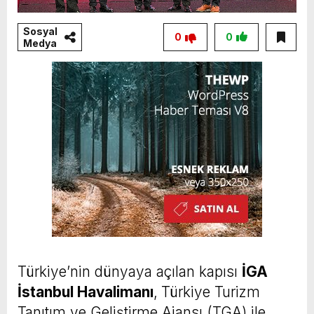
Sosyal
0
0
Medya
Türkiye’nin dünyaya açılan kapısı
İGA
İstanbul Havalimanı
,
Türkiye Turizm
Tanıtım ve Geliştirme Ajansı (TGA) ile