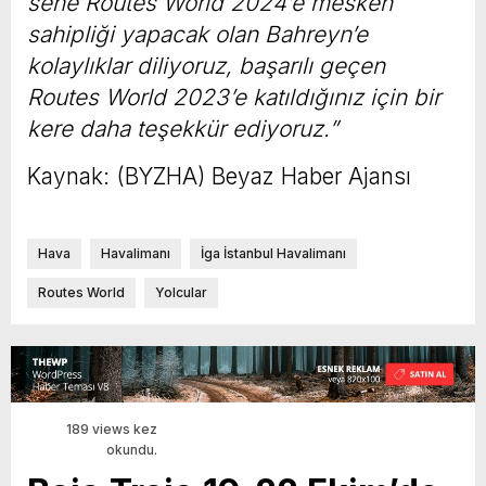
sene Routes World 2024’e mesken
sahipliği yapacak olan Bahreyn’e
kolaylıklar diliyoruz, başarılı geçen
Routes World 2023’e katıldığınız için bir
kere daha teşekkür ediyoruz.”
Kaynak: (BYZHA) Beyaz Haber Ajansı
Hava
Havalimanı
İga İstanbul Havalimanı
Routes World
Yolcular
189 views kez
okundu.