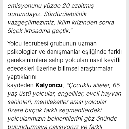
emisyonunu yüzde 20 azaltmış
durumdayız. Sürdürülebilirlik
vazgeçilmezimiz, iklim krizinden sonra
ölçek iktisadına geçtik.
”
Yolcu tecrübesi grubunun uzman
psikologlar ve danışmanlar eşliğinde farklı
gereksinimlere sahip yolcuları nasıl keyifli
edecekleri üzerine bilimsel araştırmalar
yaptıklarını
kaydeden
Kalyoncu
,
“Çocuklu aileler, 65
yaş üstü yolcular, engelliler, evcil hayvan
sahipleri, memleketler arası yolcular
üzere birçok farklı segmentlerdeki
yolcularımızın beklentilerini göz önünde
bulundurmaya çalışıyoruz ve farklı