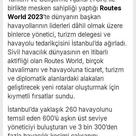
birlikte mesken sahipliği yaptığı
Routes
World 2023
’te dünyanın başkan
havayollarının liderleri dâhil olmak üzere
binlerce yönetici, turizm delegesi ve
havayolu tedarikçisini İstanbul’da ağırladı.
Sivil havacılık dünyasının en itibarlı
aktifliği olan Routes World, birçok
havalimanı ve havayoluna ticaret, turizm
ve diplomatik alanlardaki alakaları
geliştirecek yeni rotalar oluşturmak için
kıymetli fırsatlar sundu.
İstanbul’da yaklaşık 260 havayolunu
temsil eden 600’ü aşkın üst seviye
yöneticiyi buluşturan ve 3 bin 300’den
fazla havacılık kesimi çalışanını