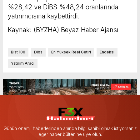
%28,42 ve DİBS %48,24 oranlarında
yatırımcısına kaybettirdi.
Kaynak: (BYZHA) Beyaz Haber Ajansı
Bıst 100
Dibs
En Yüksek Reel Getiri
Endeksi
Yatırım Aracı
Günün önemli haberlerinden anında bilgi sahibi olmak istiyorsanız
eğer haber bültenine üye olun.