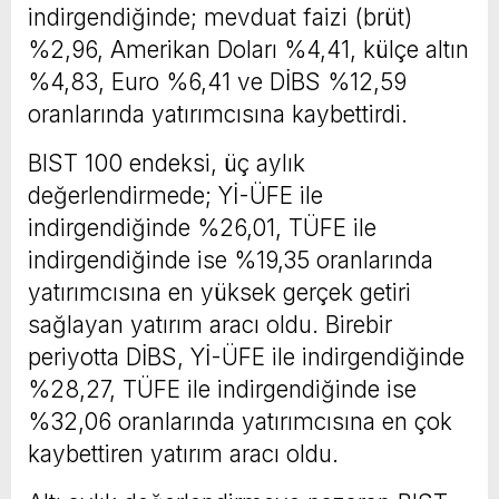
indirgendiğinde; mevduat faizi (brüt)
%2,96, Amerikan Doları %4,41, külçe altın
%4,83, Euro %6,41 ve DİBS %12,59
oranlarında yatırımcısına kaybettirdi.
BIST 100 endeksi, üç aylık
değerlendirmede; Yİ-ÜFE ile
indirgendiğinde %26,01, TÜFE ile
indirgendiğinde ise %19,35 oranlarında
yatırımcısına en yüksek gerçek getiri
sağlayan yatırım aracı oldu. Birebir
periyotta DİBS, Yİ-ÜFE ile indirgendiğinde
%28,27, TÜFE ile indirgendiğinde ise
%32,06 oranlarında yatırımcısına en çok
kaybettiren yatırım aracı oldu.