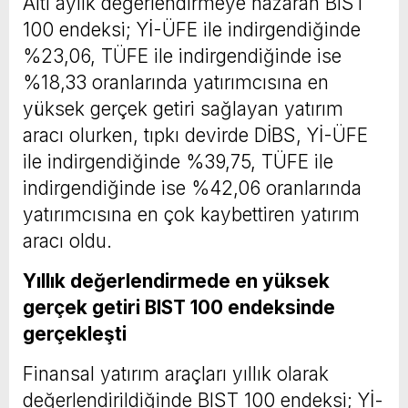
Altı aylık değerlendirmeye nazaran BIST
100 endeksi; Yİ-ÜFE ile indirgendiğinde
%23,06, TÜFE ile indirgendiğinde ise
%18,33 oranlarında yatırımcısına en
yüksek gerçek getiri sağlayan yatırım
aracı olurken, tıpkı devirde DİBS, Yİ-ÜFE
ile indirgendiğinde %39,75, TÜFE ile
indirgendiğinde ise %42,06 oranlarında
yatırımcısına en çok kaybettiren yatırım
aracı oldu.
Yıllık değerlendirmede en yüksek
gerçek getiri BIST 100 endeksinde
gerçekleşti
Finansal yatırım araçları yıllık olarak
değerlendirildiğinde BIST 100 endeksi; Yİ-