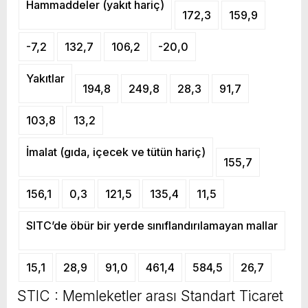
Hammaddeler (yakıt hariç)
172,3
159,9
-7,2
132,7
106,2
-20,0
Yakıtlar
194,8
249,8
28,3
91,7
103,8
13,2
İmalat (gıda, içecek ve tütün hariç)
155,7
156,1
0,3
121,5
135,4
11,5
SITC’de öbür bir yerde sınıflandırılamayan mallar
15,1
28,9
91,0
461,4
584,5
26,7
STIC : Memleketler arası Standart Ticaret