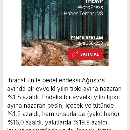
İhracat ünite bedel endeksi Ağustos
ayında bir evvelki yılın tıpkı ayına nazaran
%1,8 azaldı. Endeks bir evvelki yılın tıpkı
ayına nazaran besin, içecek ve tütünde
%1,2 azaldı, ham unsurlarda (yakıt hariç)
%16,0 azaldı, yakıtlarda %19,9 azaldı,