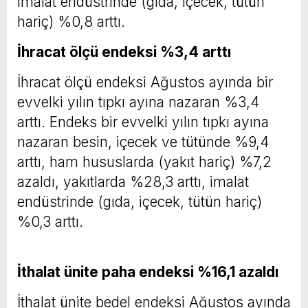
imalat endüstrinde (gıda, içecek, tütün
hariç) %0,8 arttı.
İhracat ölçü endeksi %3,4 arttı
İhracat ölçü endeksi Ağustos ayında bir
evvelki yılın tıpkı ayına nazaran %3,4
arttı. Endeks bir evvelki yılın tıpkı ayına
nazaran besin, içecek ve tütünde %9,4
arttı, ham hususlarda (yakıt hariç) %7,2
azaldı, yakıtlarda %28,3 arttı, imalat
endüstrinde (gıda, içecek, tütün hariç)
%0,3 arttı.
İthalat ünite paha endeksi %16,1 azaldı
İthalat ünite bedel endeksi Ağustos ayında