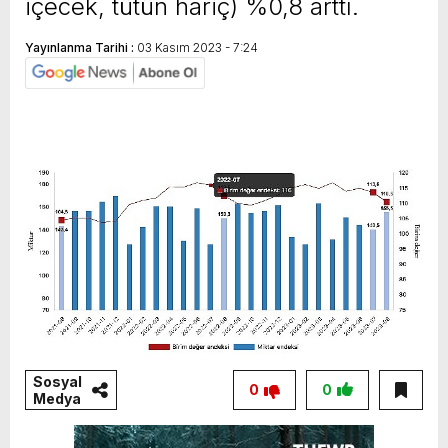
içecek, tütün hariç) %0,8 arttı.
Yayınlanma Tarihi :
03 Kasım 2023 - 7:24
Sosyal
0
0
Medya