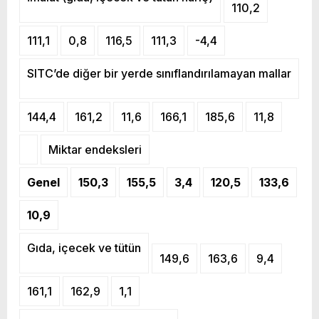
110,2
111,1
0,8
116,5
111,3
-4,4
SITC’de diğer bir yerde sınıflandırılamayan mallar
144,4
161,2
11,6
166,1
185,6
11,8
Miktar endeksleri
Genel
150,3
155,5
3,4
120,5
133,6
10,9
Gıda, içecek ve tütün
149,6
163,6
9,4
161,1
162,9
1,1