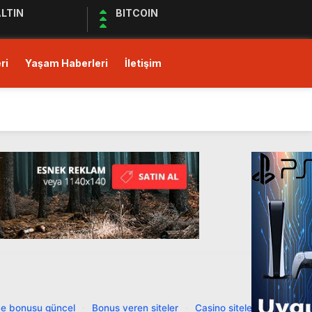
LTIN
BITCOIN
ri
Yaşam Haberleri
İletişim
ı!
Ediyor
ul Kıymet Tesisine Tabi
ı!
e bonusu güncel
·
Bonus veren siteler
·
Casino siteleri
·