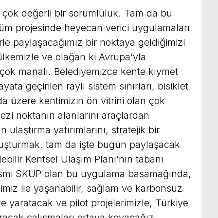
 çok değerli bir sorumluluk. Tam da bu
üm projesinde heyecan verici uygulamaları
rle paylaşacağımız bir noktaya geldiğimizi
ülkemizle ve olağan ki Avrupa’yla
 çok manalı. Belediyemizce kente kıymet
ta geçirilen raylı sistem sınırları, bisiklet
da üzere kentimizin ön vitrini olan çok
ezi noktanın alanlarını araçlardan
ulaştırma yatırımlarını, stratejik bir
luşturmak, tam da işte bugün paylaşacak
bilir Kentsel Ulaşım Planı’nın tabanı
a ismi SKUP olan bu uygulama basamağında,
alimiz ile yaşanabilir, sağlam ve karbonsuz
ikte yaratacak ve pilot projelerimizle, Türkiye
acak çalışmaları ortaya koyacağız.