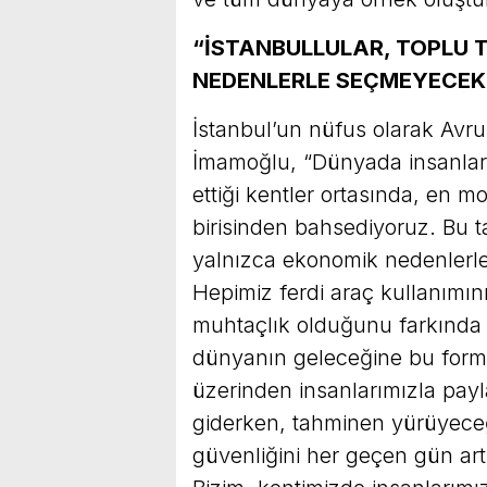
“İSTANBULLULAR, TOPLU 
NEDENLERLE SEÇMEYECEK
İstanbul’un nüfus olarak Avr
İmamoğlu, “Dünyada insanları
ettiği kentler ortasında, en m
birisinden bahsediyoruz. Bu ta
yalnızca ekonomik nedenlerle
Hepimiz ferdi araç kullanımın
muhtaçlık olduğunu farkında ol
dünyanın geleceğine bu form
üzerinden insanlarımızla pay
giderken, tahminen yürüyece
güvenliğini her geçen gün artı