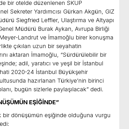
’de bir otelde düzenlenen SKUP
Genel Sekreter Yardımcısı Gürkan Akgün, GIZ
üdürü Siegfried Leffler, Ulaştırma ve Altyapı
 Genel Müdürü Burak Aykan, Avrupa Birliği
s Meyer-Landrut ve İmamoğlu birer konuşma
rlikte çıkılan uzun bir seyahatin
ını aktaran İmamoğlu, “Sürdürülebilir bir
nde; adil, yaratıcı ve yeşil bir İstanbul
hati 2020-24 İstanbul Büyükşehir
rultusunda hazırlanan Türkiye’nin birinci
planı, bugün sizlerle paylaşılacak” dedi.
ÖNÜŞÜMÜN EŞİĞİNDE”
k bir dönüşümün eşiğinde olduğuna vurgu
edi: