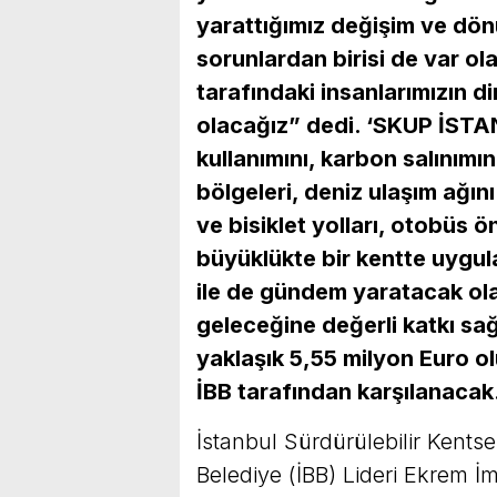
yarattığımız değişim ve dö
sorunlardan birisi de var ol
tarafındaki insanlarımızın di
olacağız” dedi. ‘SKUP İSTA
kullanımını, karbon salınımın
bölgeleri, deniz ulaşım ağın
ve bisiklet yolları, otobüs 
büyüklükte bir kentte uygula
ile de gündem yaratacak o
geleceğine değerli katkı sa
yaklaşık 5,55 milyon Euro ol
İBB tarafından karşılanacak
İstanbul Sürdürülebilir Kents
Belediye (İBB) Lideri Ekrem İ