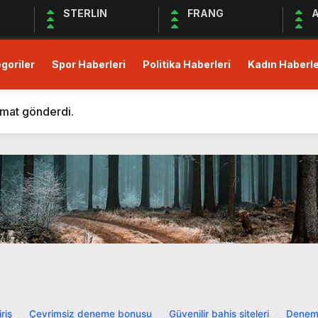
STERLIN
FRANG
A
goriler
Spor Haberleri
Politika Haberleri
Kadın Haberle
m Eden Bergüzar Korel, Dayanışmanın Önemine Vurgu Yapt
 kısıtlı!
imat gönderdi.
Derneği Deprem Bölgesindeki Yardım Çalışmalarına Devam 
maları Devam Ediyor
üş Birliği Sağlanamadı, Piyasalar Tedirgin
anak Yağış, Trafiği Durma Noktasına Getirdi
zular Açık Mikrofon’a Konuk Olacak
mler Öncesi Erişimi Engelledi
it Avans ve Altın İçin Düzenleme: Yüzde 30 Oranında Menk
m Eden Bergüzar Korel, Dayanışmanın Önemine Vurgu Yapt
riş
·
Çevrimsiz deneme bonusu
·
Güvenilir bahis siteleri
·
Denem
 kısıtlı!