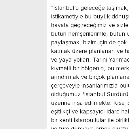
“İstanbul’u geleceğe taşımak,
istikametiyle bu büyük dönüş
hayata geçireceğimiz ve sizle
bütün hemşerilerimle, bütün 
paylaşmak, bizim için de çok
katmak üzere planlanan ve haya
ve yaya yolları, Tarihi Yarıma
kıymetli bir bölgenin, bu merk
arındırmak ve birçok planlanan 
çerçeveyle insanlarımızla bu
olduğumuz ‘İstanbul Sürdürüle
üzerine inşa edilmekte. Kıs
eşitlikçi ve kapsayıcı idare h
bir kenti İstanbullular ile birl
ve tüm dünyaya örnek oluştur