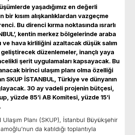
nüşümlerde yaşadığımız en değerli
an bir kısım alışkanlıklardan vazgeçme
renci. Bu direnci kırma noktasında ısrarlı
NBUL’, kentin merkez bölgelerinde araba
ı ve hava kirliliğini azaltacak düşük salım
ı geliştirecek düzenlemeler, inançlı yaya
öncelikli şerit uygulamaları kapsayacak. Bu
nacak birinci ulaşım planı olma özelliği
lan SKUP İSTANBUL, Türkiye ve dünyanın
ğlayacak. 30 ay vadeli projenin bütçesi,
up, yüzde 85’i AB Komitesi, yüzde 15’i
.
el Ulaşım Planı (SKUP), İstanbul Büyükşehir
mamoğlu’nun da katıldığı toplantıyla