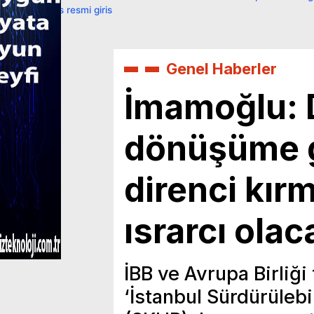
primebahis resmi giris
Genel Haberler
İmamoğlu: 
dönüşüme g
direnci kır
ısrarcı olac
İBB ve Avrupa Birliği
‘İstanbul Sürdürülebi