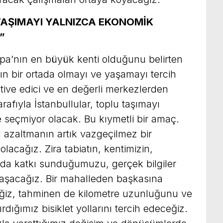
TAŞIMAYI YALNIZCA EKONOMİK
”
upa’nın en büyük kenti olduğunu belirten
n bir ortada olmayı ve yaşamayı tercih
otive edici ve en değerli merkezlerden
rafıyla İstanbullular, toplu taşımayı
 seçmiyor olacak. Bu kıymetli bir amaç.
ı azaltmanın artık vazgeçilmez bir
acağız. Zira tabiatın, kentimizin,
da katkı sunduğumuzu, gerçek bilgiler
laşacağız. Bir mahalleden başkasına
ğiz, tahminen de kilometre uzunluğunu ve
rdığımız bisiklet yollarını tercih edeceğiz.