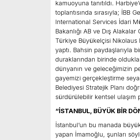
kamuoyuna tanıtıldı. Harbiye
toplantısında sırasıyla; İBB 
International Services İdari M
Bakanlığı AB ve Dış Alakalar
Türkiye Büyükelçisi Nikolau
yaptı. Bahsin paydaşlarıyla bi
duraklarından birinde olduklar
dünyanın ve geleceğimizin peşi
gayemizi gerçekleştirme seya
Belediyesi Stratejik Planı doğ
sürdürülebilir kentsel ulaşım 
“İSTANBUL, BÜYÜK BİR D
İstanbul’un bu manada büyü
yapan İmamoğlu, şunları söyl