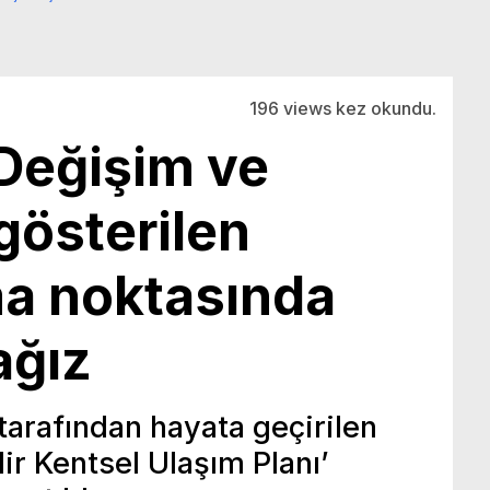
196 views kez okundu.
Değişim ve
österilen
ma noktasında
ağız
 tarafından hayata geçirilen
lir Kentsel Ulaşım Planı’