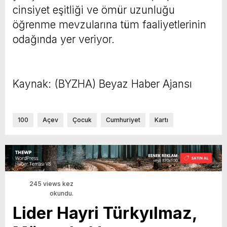
cinsiyet eşitliği ve ömür uzunluğu
öğrenme mevzularına tüm faaliyetlerinin
odağında yer veriyor.
Kaynak: (BYZHA) Beyaz Haber Ajansı
100
Açev
Çocuk
Cumhuriyet
Kartı
245 views kez
okundu.
Lider Hayri Türkyılmaz,