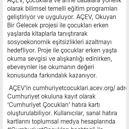
AÇEV, çocuklara ve anne babalara yönelik
olarak bilimsel temelli eğitim programları
geliştiriyor ve uyguluyor. AÇEV, Okuyan
Bir Gelecek projesi ile çocukları erken
yaşlarda kitaplarla tanıştırarak
sosyoekonomik eşitsizlikleri azaltmayı
hedefliyor. Proje ile çocuklar erken yaşta
okuma sevgisi ve alışkanlığı edinirken,
ebeveynler ise okumanın değeri
konusunda farkındalık kazanıyor.
AÇEV’in cumhuriyetcocuklari.acev.org/ adr
Cumhuriyet okuluna kayıt olarak
‘Cumhuriyet Çocukları’ hatıra kartı
oluşturulabiliyor. Kullanıcılar, sanal hatıra
kartlarını toplumsal medya hesaplarında