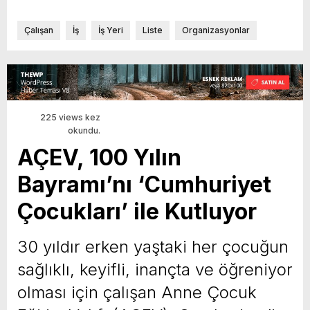
Çalışan
İş
İş Yeri
Liste
Organizasyonlar
225 views kez
okundu.
AÇEV, 100 Yılın
Bayramı’nı ‘Cumhuriyet
Çocukları’ ile Kutluyor
30 yıldır erken yaştaki her çocuğun
sağlıklı, keyifli, inançta ve öğreniyor
olması için çalışan Anne Çocuk