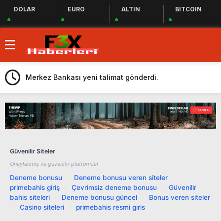
DOLAR
EURO
ALTIN
BITCOIN
Deprem Bölgesine Yardım Eden Bergüzar
Korel, Dayanışmanın Önemine Vurgu Yaptı!
DMD hastası Boran’ın vakti kısıtlı!
Merkez Bankası yeni talimat gönderdi.
Haluk Levent ve Ahbap Derneği Deprem
Bölgesindeki Yardım Çalışmalarına Devam
Yerli ve Milli Aşı Çalışmaları Devam Ediyor
Ediyor
Fed Üyeleri Arasında Görüş Birliği
Sağlanamadı, Piyasalar Tedirgin
İstanbul’da Yaşanan Sağanak Yağış,
Güvenilir Siteler
Trafiği Durma Noktasına Getirdi
Kemal Kılıçdaroğlu, Mevzular Açık
Onaylanmış ve güvenilir platformlar
Mikrofon’a Konuk Olacak
Twitter, Türkiye’de Seçimler Öncesi Erişimi
Deneme bonusu
·
Deneme bonusu veren siteler
·
primebahis giriş
·
Çevrimsiz deneme bonusu
·
Güvenilir
Engelledi
Merkez Bankası’ndan Nakit Avans ve Altın
bahis siteleri
·
Deneme bonusu güncel
·
Bonus veren siteler
İçin Düzenleme: Yüzde 30 Oranında
Deprem Bölgesine Yardım Eden Bergüzar
·
Casino siteleri
·
primebahis resmi giris
Menkul Kıymet Tesisine Tabi Olacak!
Korel, Dayanışmanın Önemine Vurgu Yaptı!
DMD hastası Boran’ın vakti kısıtlı!