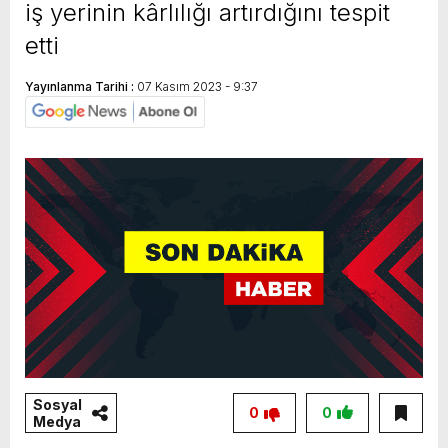
iş yerinin kârlılığı artırdığını tespit
etti
Yayınlanma Tarihi :
07 Kasım 2023 - 9:37
Sosyal
0
0
Medya