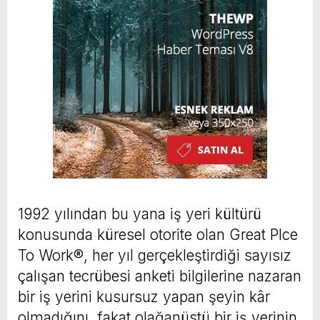
1992 yılından bu yana iş yeri kültürü
konusunda küresel otorite olan Great Plce
To Work®, her yıl gerçekleştirdiği sayısız
çalışan tecrübesi anketi bilgilerine nazaran
bir iş yerini kusursuz yapan şeyin kâr
olmadığını, fakat olağanüstü bir iş yerinin