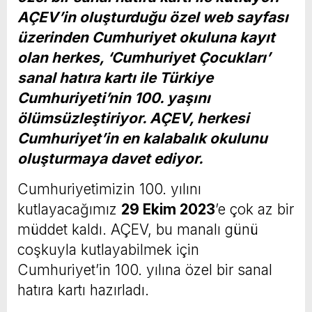
AÇEV’in oluşturduğu özel web sayfası
üzerinden Cumhuriyet okuluna kayıt
olan herkes, ‘Cumhuriyet Çocukları’
sanal hatıra kartı ile Türkiye
Cumhuriyeti’nin 100. yaşını
ölümsüzleştiriyor. AÇEV, herkesi
Cumhuriyet’in en kalabalık okulunu
oluşturmaya davet ediyor.
Cumhuriyetimizin 100. yılını
kutlayacağımız
29 Ekim 2023
’e çok az bir
müddet kaldı. AÇEV, bu manalı günü
coşkuyla kutlayabilmek için
Cumhuriyet’in 100. yılına özel bir sanal
hatıra kartı hazırladı.