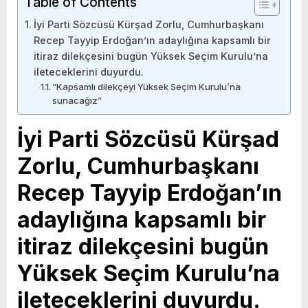
Table of Contents
İyi Parti Sözcüsü Kürşad Zorlu, Cumhurbaşkanı
Recep Tayyip Erdoğan’ın adaylığına kapsamlı bir
itiraz dilekçesini bugün Yüksek Seçim Kurulu’na
ileteceklerini duyurdu.
“Kapsamlı dilekçeyi Yüksek Seçim Kurulu’na
sunacağız”
İyi Parti Sözcüsü Kürşad
Zorlu, Cumhurbaşkanı
Recep Tayyip Erdoğan’ın
adaylığına kapsamlı bir
itiraz dilekçesini bugün
Yüksek Seçim Kurulu’na
ileteceklerini duyurdu.