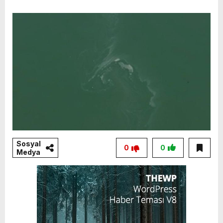
Sosyal
0
0
Medya