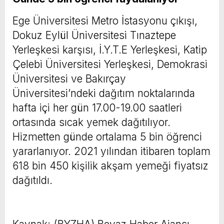
Ege Üniversitesi Metro İstasyonu çıkışı,
Dokuz Eylül Üniversitesi Tınaztepe
Yerleşkesi karşısı, İ.Y.T.E Yerleşkesi, Katip
Çelebi Üniversitesi Yerleşkesi, Demokrasi
Üniversitesi ve Bakırçay
Üniversitesi’ndeki dağıtım noktalarında
hafta içi her gün 17.00-19.00 saatleri
ortasında sıcak yemek dağıtılıyor.
Hizmetten günde ortalama 5 bin öğrenci
yararlanıyor. 2021 yılından itibaren toplam
618 bin 450 kişilik akşam yemeği fiyatsız
dağıtıldı.