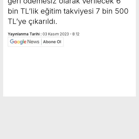
geri ödemesiz olarak verilecek 6
bin TL’lik eğitim takviyesi 7 bin 500
TL’ye çıkarıldı.
Yayınlanma Tarihi :
03 Kasım 2023 - 8:12
Sosyal