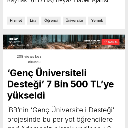
Kaynak: (BYZHA) Beyaz Haber Ajansı
Hizmet
Lira
Öğrenci
Üniversite
Yemek
208 views kez
okundu.
‘Genç Üniversiteli
Desteği’ 7 Bin 500 TL’ye
yükseldi
İBB’nin ‘Genç Üniversiteli Desteği’
projesinde bu periyot öğrencilere