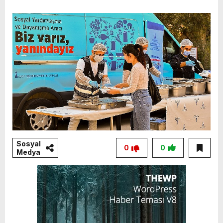
Sosyal
0
0
Medya