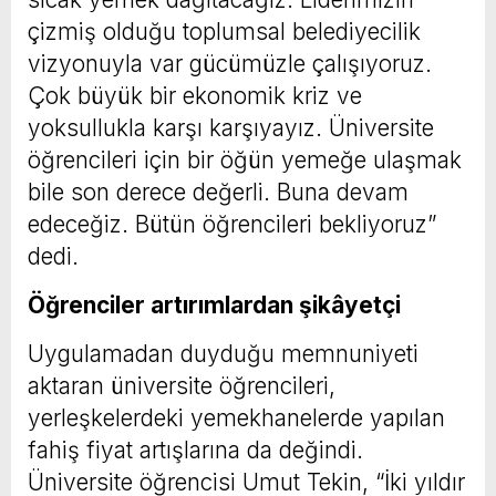
çizmiş olduğu toplumsal belediyecilik
vizyonuyla var gücümüzle çalışıyoruz.
Çok büyük bir ekonomik kriz ve
yoksullukla karşı karşıyayız. Üniversite
öğrencileri için bir öğün yemeğe ulaşmak
bile son derece değerli. Buna devam
edeceğiz. Bütün öğrencileri bekliyoruz”
dedi.
Öğrenciler artırımlardan şikâyetçi
Uygulamadan duyduğu memnuniyeti
aktaran üniversite öğrencileri,
yerleşkelerdeki yemekhanelerde yapılan
fahiş fiyat artışlarına da değindi.
Üniversite öğrencisi Umut Tekin, “İki yıldır