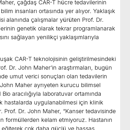
 Maher, çağdaş CAR-T hücre tedavilerinin
ilim insanları ortasında yer alıyor. Yaklaşık
si alanında çalışmalar yürüten Prof. Dr.
erinin genetik olarak tekrar programlanarak
ını sağlayan yenilikçi yaklaşımlarıyla
kuşak CAR-T teknolojisinin geliştirilmesindeki
rof. Dr. John Maher’in araştırmaları, bugün
de umut verici sonuçları olan tedavilerin
r. John Maher ayrıyeten kurucu bilimsel
d Bio aracılığıyla laboratuvar ortamında
çek hastalarda uygulanabilmesi için klinik
. Prof. Dr. John Maher, “Kanser tedavisinde
n formüllerden kelam etmiyoruz. Hastanın
ne eğiterek çok daha güçlü ve hassas