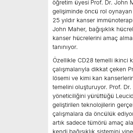
öğretim üyesi Prof. Dr. John
gelişiminde öncü rol oynayan b
25 yıldır kanser immünoterapi
John Maher, bağışıklık hücrel
kanser hücrelerini amaç almas
tanınıyor.
Özellikle CD28 temelli ikinci 
çalışmalarıyla dikkat çeken P
lösemi ve kimi kan kanserlerin
temelini oluşturuyor. Prof. D
yöneticiliğini yürüttüğü Leuci
geliştirilen teknolojilerin ger
çalışmalara da öncülük ediyor
artık sadece tümörü amaç ala
kendi bağışıklık sistemini yi