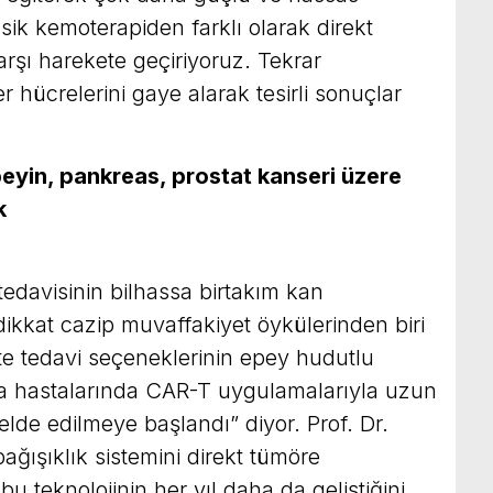
lasik kemoterapiden farklı olarak direkt
arşı harekete geçiriyoruz. Tekrar
 hücrelerini gaye alarak tesirli sonuçlar
eyin, pankreas, prostat kanseri üzere
erde kullanılacak
edavisinin bilhassa birtakım kan
dikkat cazip muvaffakiyet öykülerinden biri
te tedavi seçeneklerinin epey hudutlu
ma hastalarında CAR-T uygulamalarıyla uzun
 elde edilmeye başlandı” diyor. Prof. Dr.
ğışıklık sistemini direkt tümöre
bu teknolojinin her yıl daha da geliştiğini