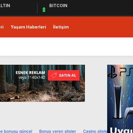
LTIN
BITCOIN
ri
Yaşam Haberleri
İletişim
ı!
Ediyor
ul Kıymet Tesisine Tabi
ı!
e bonusu güncel
·
Bonus veren siteler
·
Casino siteleri
·