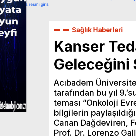
primebahis resmi giris
Sağlık Haberleri
Kanser Ted
Geleceğini 
Acıbadem Üniversites
tarafından bu yıl 9.’
teması “Onkoloji Evr
bilgilerin paylaşıldı
Canan Dağdeviren, F
Prof. Dr. Lorenzo Ga