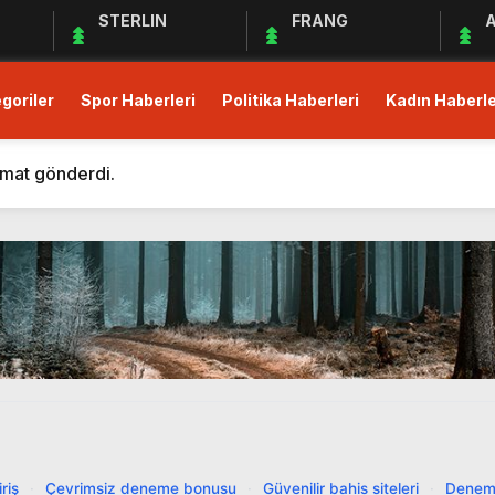
STERLIN
FRANG
A
goriler
Spor Haberleri
Politika Haberleri
Kadın Haberle
m Eden Bergüzar Korel, Dayanışmanın Önemine Vurgu Yapt
 kısıtlı!
imat gönderdi.
Derneği Deprem Bölgesindeki Yardım Çalışmalarına Devam 
maları Devam Ediyor
üş Birliği Sağlanamadı, Piyasalar Tedirgin
anak Yağış, Trafiği Durma Noktasına Getirdi
zular Açık Mikrofon’a Konuk Olacak
mler Öncesi Erişimi Engelledi
it Avans ve Altın İçin Düzenleme: Yüzde 30 Oranında Menk
m Eden Bergüzar Korel, Dayanışmanın Önemine Vurgu Yapt
riş
·
Çevrimsiz deneme bonusu
·
Güvenilir bahis siteleri
·
Denem
 kısıtlı!