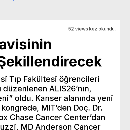
52 views kez okundu.
avisinin
Şekillendirecek
i Tıp Fakültesi öğrencileri
su düzenlenen ALIS26’nın,
eni” oldu. Kanser alanında yeni
ğı kongrede, MIT’den Doç. Dr.
ox Chase Cancer Center’dan
lluzzi, MD Anderson Cancer