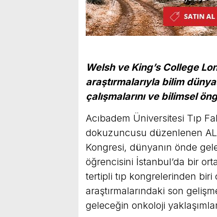
Welsh ve King’s College Lo
araştırmalarıyla bilim dünya
çalışmalarını ve bilimsel öng
Acıbadem Üniversitesi Tıp Fakü
dokuzuncusu düzenlenen ALI
Kongresi, dünyanın önde gelen
öğrencisini İstanbul’da bir or
tertipli tıp kongrelerinden biri
araştırmalarındaki son gelişme
geleceğin onkoloji yaklaşımları