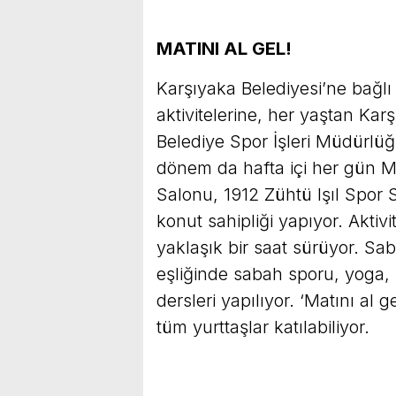
MATINI AL GEL!
Karşıyaka Belediyesi’ne bağl
aktivitelerine, her yaştan Karşı
Belediye Spor İşleri Müdürlüğ
dönem da hafta içi her gün M
Salonu, 1912 Zühtü Işıl Spo
konut sahipliği yapıyor. Aktiv
yaklaşık bir saat sürüyor. Sa
eşliğinde sabah sporu, yoga,
dersleri yapılıyor. ‘Matını al 
tüm yurttaşlar katılabiliyor.