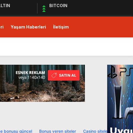
LTIN
BITCOIN
ri
Yaşam Haberleri
İletişim
ı!
Ediyor
ul Kıymet Tesisine Tabi
ı!
e bonusu güncel
·
Bonus veren siteler
·
Casino siteleri
·