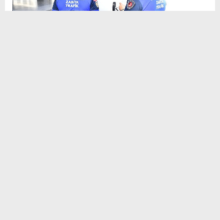
Sosyal
H
H
Medya
İzmir Büyükşehir Belediyesi’nin zabıta
takımları Ramazan Bayramı öncesi
kontrolleri arttırdı. Bilhassa bayram öncesi
yoğunluğun yaşandığı İzmir Şehirlerarası
Otobüs Terminali’nde faaliyet gösteren
işletmelere, kent içi nakliyecilik yapan
minibüslere ve ilçe minibüslerine yönelik