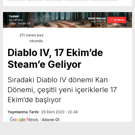
211 views kez
okundu.
Diablo IV, 17 Ekim’de
Steam’e Geliyor
Sıradaki Diablo IV dönemi Kan
Dönemi, çeşitli yeni içeriklerle 17
Ekim’de başlıyor
Yayınlanma Tarihi :
29 Ekim 2023 - 22:48