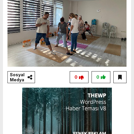
Sosyal
0
0
Medya