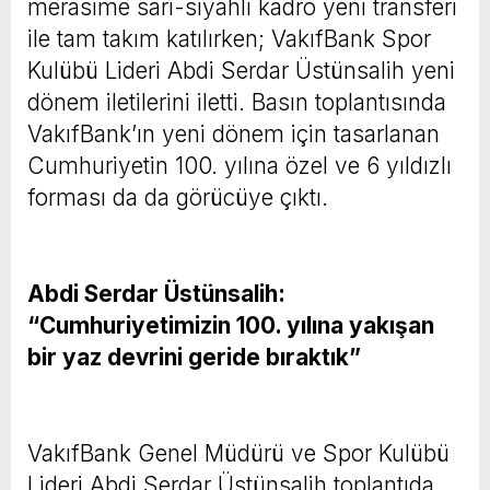
merasime sarı-siyahlı kadro yeni transferi
ile tam takım katılırken; VakıfBank Spor
Kulübü Lideri Abdi Serdar Üstünsalih yeni
dönem iletilerini iletti. Basın toplantısında
VakıfBank’ın yeni dönem için tasarlanan
Cumhuriyetin 100. yılına özel ve 6 yıldızlı
forması da da görücüye çıktı.
Abdi Serdar Üstünsalih:
“Cumhuriyetimizin 100. yılına yakışan
bir yaz devrini geride bıraktık”
VakıfBank Genel Müdürü ve Spor Kulübü
Lideri Abdi Serdar Üstünsalih toplantıda