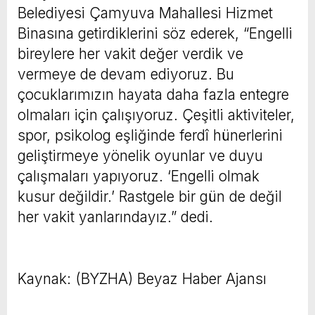
Belediyesi Çamyuva Mahallesi Hizmet
Binasına getirdiklerini söz ederek, “Engelli
bireylere her vakit değer verdik ve
vermeye de devam ediyoruz. Bu
çocuklarımızın hayata daha fazla entegre
olmaları için çalışıyoruz. Çeşitli aktiviteler,
spor, psikolog eşliğinde ferdî hünerlerini
geliştirmeye yönelik oyunlar ve duyu
çalışmaları yapıyoruz. ‘Engelli olmak
kusur değildir.’ Rastgele bir gün de değil
her vakit yanlarındayız.” dedi.
Kaynak: (BYZHA) Beyaz Haber Ajansı