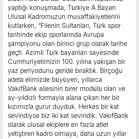
yaptığı konuşmada, Türkiye A Bayan
Ulusal Kadromuzun muvaffakiyetlerini
kutlarken, “Filenin Sultanları, Türk spor
tarihinde ekip sporlarında Avrupa
şampiyonu olan birinci grup olarak tarihe
geçti. Azimli Türk bayanları sayesinde
Cumhuriyetimizin 100. yılına yakışan bir
yaz periyodunu geride bıraktık. Birçoğu
adeta elimizde büyüyen, yıllarca
VakıfBank ailesinin birer modülü olan ve
ay-yıldızlı formayla alana çıkan her bir
kızımızla gurur duyduk. Herkes bir kat
sevindiyse biz iki kat sevindik. VakıfBank
olarak ulusal ekiplere en fazla atlet
yetiştiren kadro olmaya, daha uzun yıllar