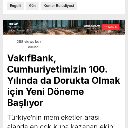
Engelli
Gün
Kemer Belediyesi
258 views kez
okundu.
VakıfBank,
Cumhuriyetimizin 100.
Yılında da Dorukta Olmak
için Yeni Döneme
Başlıyor
Türkiye’nin memleketler arası
alanda en çok kupa kazanan ekibi