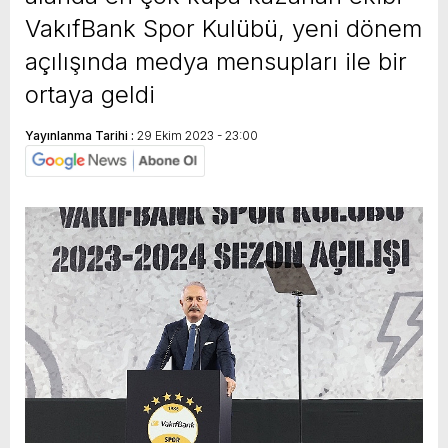
VakıfBank Spor Kulübü, yeni dönem
açılışında medya mensupları ile bir
ortaya geldi
Yayınlanma Tarihi :
29 Ekim 2023 - 23:00