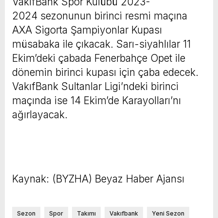
VakıfBank Spor Kulübü 2023-
2024 sezonunun birinci resmi maçına
AXA Sigorta Şampiyonlar Kupası
müsabaka ile çıkacak. Sarı-siyahlılar 11
Ekim’deki çabada Fenerbahçe Opet ile
dönemin birinci kupası için çaba edecek.
VakıfBank Sultanlar Ligi’ndeki birinci
maçında ise 14 Ekim’de Karayolları’nı
ağırlayacak.
Kaynak: (BYZHA) Beyaz Haber Ajansı
Sezon
Spor
Takımı
Vakıfbank
Yeni Sezon