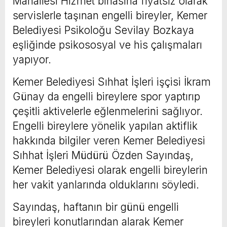
Mahallesi Hizmet binasına fiyatsız olarak
servislerle taşınan engelli bireyler, Kemer
Belediyesi Psikoloğu Sevilay Bozkaya
eşliğinde psikososyal ve his çalışmaları
yapıyor.
Kemer Belediyesi Sıhhat İşleri işçisi İkram
Günay da engelli bireylere spor yaptırıp
çeşitli aktivelerle eğlenmelerini sağlıyor.
Engelli bireylere yönelik yapılan aktiflik
hakkında bilgiler veren Kemer Belediyesi
Sıhhat İşleri Müdürü Özden Sayındaş,
Kemer Belediyesi olarak engelli bireylerin
her vakit yanlarında olduklarını söyledi.
Sayındaş, haftanın bir günü engelli
bireyleri konutlarından alarak Kemer