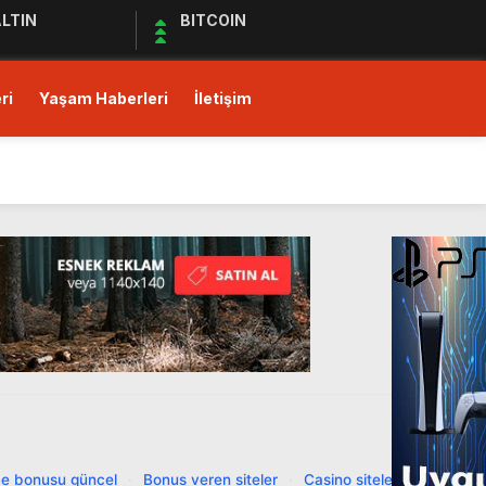
LTIN
BITCOIN
ri
Yaşam Haberleri
İletişim
ı!
Ediyor
ul Kıymet Tesisine Tabi
ı!
e bonusu güncel
·
Bonus veren siteler
·
Casino siteleri
·