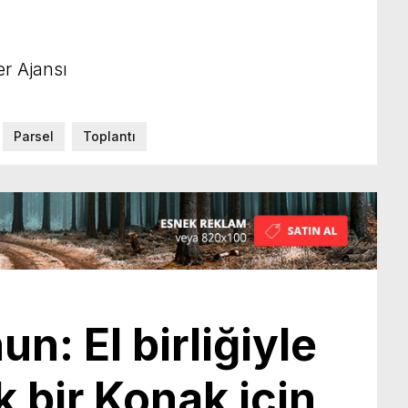
r Ajansı
Parsel
Toplantı
n: El birliğiyle
k bir Konak için