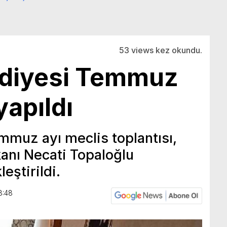
53 views kez okundu.
diyesi Temmuz
yapıldı
muz ayı meclis toplantısı,
anı Necati Topaloğlu
eştirildi.
8:48