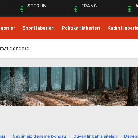
STERLIN
FRANG
A
goriler
Spor Haberleri
Politika Haberleri
Kadın Haberle
m Eden Bergüzar Korel, Dayanışmanın Önemine Vurgu Yapt
 kısıtlı!
imat gönderdi.
Derneği Deprem Bölgesindeki Yardım Çalışmalarına Devam 
maları Devam Ediyor
üş Birliği Sağlanamadı, Piyasalar Tedirgin
anak Yağış, Trafiği Durma Noktasına Getirdi
zular Açık Mikrofon’a Konuk Olacak
mler Öncesi Erişimi Engelledi
it Avans ve Altın İçin Düzenleme: Yüzde 30 Oranında Menk
m Eden Bergüzar Korel, Dayanışmanın Önemine Vurgu Yapt
riş
·
Çevrimsiz deneme bonusu
·
Güvenilir bahis siteleri
·
Denem
 kısıtlı!